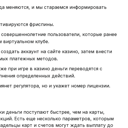
да меняются, и мы стараемся информировать
ктивируются фриспины.
 совершеннолетние пользователи, которые ранее
м виртуальном клубе.
создать аккаунт на сайте казино, затем внести
мых платежных методов.
кже при игре в казино деньги переводятся с
олнения определенных действий.
янет регулятора, но и укажет номер лицензии.
и деньги поступают быстрее, чем на карты,
акций. Есть еще несколько параметров, которым
адельцы карт и счетов могут ждать выплату до