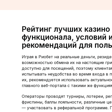
Рейтинг лучших казино
функционала, условий 
рекомендаций для поль
Играя в Риобет на реальные деньги, резиде
возможностью обмена их на настоящие грив
доступно для посещений, поэтому клиента
испытывать неудобства во время входа в 
их, рекомендуется использовать актуальное
главного веб-портала с такими же функция
Операторы проводят турниры, лотереи, рег
фриспины, баллы лояльности, различные ц
— участвовать в реферальной программе. П