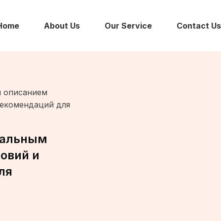
Home
About Us
Our Service
Contact Us
м описанием
рекомендаций для
тальным
овий и
ля