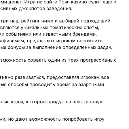
и денег. Игра на сайте Роял казино сулит еще и
ссивных джекпотов заведения.
мотри наш рейтинг ниже и выбирай подходящий
являются уникальные тематические слоты,
ими событиями или известными брендами.
м фильмам, предлагают игрокам вспомнить
ые бонусы за выполнение определенных задач.
возможность сорвать один из трех прогрессивных
ивно развиваться, предоставляя игрокам все
ные способы проводить время за азартными
ные коды, которые придут на электронную
ни, но дают возможность попробовать игру