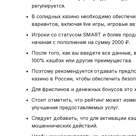
регулируется.
В солидных казино необходимо обеспечи
вариантов, включая live игры, игровые а
Игроки со статусом SMART и более прод
начиная с пополнения на сумму 2000 ₽.
После того, как вы введете все данные,
100% кэшбэк или другие преимущества.
Поэтому рекомендуется отдавать предп
казино в России, чтобы обеспечить безо
Для фриспинов и денежных бонусов это х3
Стоит отметить, что рейтинг может изме
улучшения предоставляемых услуг.
Следует добавить, что для активации кэ
мошеннических действий.