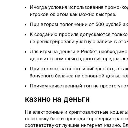
Иногда условия использования промо-ко
игроков об этом как можно быстрее.
При втором пополнении от 500 рублей а
К созданию профиля допускаются только
не регистрировали учетную запись в это
Для игры на деньги в Риобет необходимо 
депозит с помощью одного из предлагае
При ставках на спорт и киберспорт, а та
бонусного баланса на основной для вып
Причем качественный топ не просто упом
казино на деньги
На электронные и криптовалютные кошельк
поскольку банки проводят проверки транз
соответствуют лучшие интернет казино. Вл