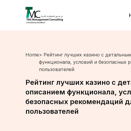
Home
> Рейтинг лучших казино с детальны
функционала, условий и безопасных 
пользователей
Рейтинг лучших казино с де
описанием функционала, усл
безопасных рекомендаций д
пользователей