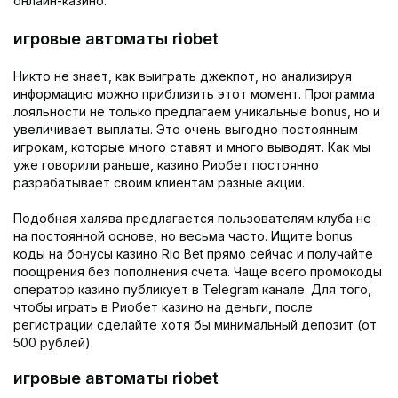
онлайн-казино.
игровые автоматы riobet
Никто не знает, как выиграть джекпот, но анализируя
информацию можно приблизить этот момент. Программа
лояльности не только предлагаем уникальные bonus, но и
увеличивает выплаты. Это очень выгодно постоянным
игрокам, которые много ставят и много выводят. Как мы
уже говорили раньше, казино Риобет постоянно
разрабатывает своим клиентам разные акции.
Подобная халява предлагается пользователям клуба не
на постоянной основе, но весьма часто. Ищите bonus
коды на бонусы казино Rio Bet прямо сейчас и получайте
поощрения без пополнения счета. Чаще всего промокоды
оператор казино публикует в Telegram канале. Для того,
чтобы играть в Риобет казино на деньги, после
регистрации сделайте хотя бы минимальный депозит (от
500 рублей).
игровые автоматы riobet