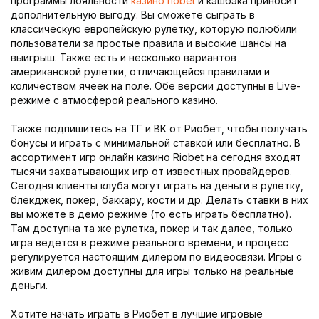
программы лояльности
казино riobet
и кэшбэка приносит
дополнительную выгоду. Вы сможете сыграть в
классическую европейскую рулетку, которую полюбили
пользователи за простые правила и высокие шансы на
выигрыш. Также есть и несколько вариантов
американской рулетки, отличающейся правилами и
количеством ячеек на поле. Обе версии доступны в Live-
режиме с атмосферой реального казино.
Также подпишитесь на ТГ и ВК от Риобет, чтобы получать
бонусы и играть с минимальной ставкой или бесплатно. В
ассортимент игр онлайн казино Riobet на сегодня входят
тысячи захватывающих игр от известных провайдеров.
Сегодня клиенты клуба могут играть на деньги в рулетку,
блекджек, покер, баккару, кости и др. Делать ставки в них
вы можете в демо режиме (то есть играть бесплатно).
Там доступна та же рулетка, покер и так далее, только
игра ведется в режиме реального времени, и процесс
регулируется настоящим дилером по видеосвязи. Игры с
живим дилером доступны для игры только на реальные
деньги.
Хотите начать играть в Риобет в лучшие игровые