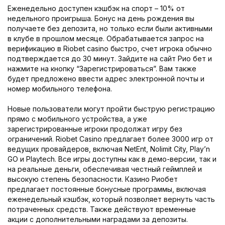
Еженедельно доступен кэшбэк на спорт – 10% от
недельного проигрыша. Бонус на день рождения вы
получаете без депозита, но только если были активными
в клубе в прошлом месяце. Обрабатывается запрос на
верификацию в Riobet casino быстро, счет игрока обычно
подтверждается до 30 минут. Зайдите на сайт Рио бет и
нажмите на кнопку “Зарегистрироваться”. Вам также
будет предложено ввести адрес электронной почты и
номер мобильного телефона.
Новые пользователи могут пройти быструю регистрацию
прямо с мобильного устройства, а уже
зарегистрированные игроки продолжат игру без
ограничений. Riobet Casino предлагает более 3000 игр от
ведущих провайдеров, включая NetEnt, Nolimit City, Play’n
GO и Playtech. Все игры доступны как в демо-версии, так и
на реальные деньги, обеспечивая честный геймплей и
высокую степень безопасности. Казино Риобет
предлагает постоянные бонусные программы, включая
еженедельный кэшбэк, который позволяет вернуть часть
потраченных средств. Также действуют временные
акции с дополнительными наградами за депозиты.