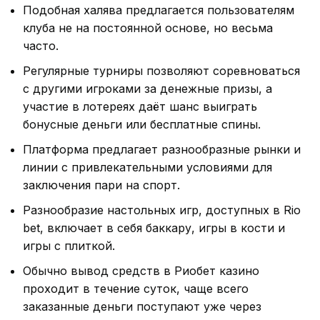
Подобная халява предлагается пользователям
клуба не на постоянной основе, но весьма
часто.
Регулярные турниры позволяют соревноваться
с другими игроками за денежные призы, а
участие в лотереях даёт шанс выиграть
бонусные деньги или бесплатные спины.
Платформа предлагает разнообразные рынки и
линии с привлекательными условиями для
заключения пари на спорт.
Разнообразие настольных игр, доступных в Rio
bet, включает в себя баккару, игры в кости и
игры с плиткой.
Обычно вывод средств в Риобет казино
проходит в течение суток, чаще всего
заказанные деньги поступают уже через