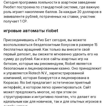
Сегодня программа лояльности в азартном заведении
Риобет построена по стандартной системе, где важную
роль играет накопление баллов. За каждые 20 долларов в
эквиваленте рублей, потраченных на ставки, участник
получает 1 CP.
игровые автоматы riobet
Присоединившись к Рио Бет сегодня, вы можете
воспользоваться бездепозитным бонусом в размере 15
бесплатных вращений. Как только вы внесете свой
первый депозит, вы сможете мгновенно удвоить его на
сумму до рублей. Как и все сайты азартных игр на
биткоин, которые мы рекомендуем, Riobet является
безопасным и лицензированным казино. Оно принадлежит
и управляется Riotech N.V., зарегистрированной
компанией, которая базируется и лицензирована в
Кюрасао. Rio bet предлагает эстетически приятный
интерфейс, в котором легко ориентироваться. Сайт
может предложить многое, но при этом он
структурирован и интуитивно понятен, что делает его
идеальным как для новичков, так и для опытных игроков в