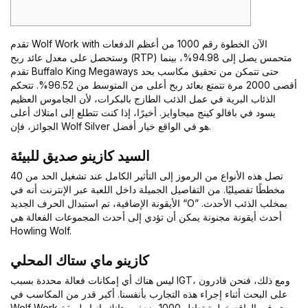
تقدم Wolf Work with الآن الخطوة رقم 1000 من أعظم الدفعات
وستحصل على معدل عائد ربح (RTP) متحمس يصل إلى 94.98%، بينما
تقدم Buffalo King Megaways حتى تتمكن من تحقيق مكاسب بحد
أقصى 2000 مرة تتمتع بعائد ربح أعلى من المتوسط ​​من 96.52%. تتحكم
الذئاب البرية في عمل الذئب الطازج بالبكرات، لأن الجاموس العظيم
يسود في بافالو كينج ميجاوايز.
أخيرًا، إذا كنت تتطلع إلى امتلاك أعلى
الجوائز، فإن Wolf Silver هو في الواقع خيار أفضل.
السيد كازينو صديق للبيئة
تصل هذه الأنواع من الرموز إلى التأثير الكامل عند تشغيل الحد من 40
مخططًا تفصيليًا. من التفاصيل الجميلة داخل اللعبة عبر الإنترنت أنه في
الأيقونة الإضافية، تم استبدال الحرف الجديد “O” بمخلب الذئب الأحدث.
أحدث أيقونة مجنونة يمكن أن تؤدي إلى أحدث المجموعات الفعالة هي
Howling Wolf.
كازينو ماي ستاك المحلي
ليس هناك أي إمكانات فعالة محددة بسبب IGT، ومع ذلك، فنحن قادرون
على البحث أثناء إجراء هذه التجارب بأنفسنا. أكبر قدر من المكاسب في
Wolf Work هو في الواقع خطوة تعادل 1000 ضعف رهانك. إنها طريقة