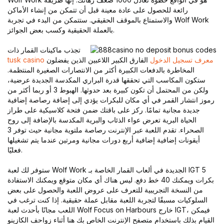
رائعة للحصول على عادة معينة قبل أن تتمكن من إنشاء الأماكن
والاستمتاع بالموقف الحقيقي. ستتمكن من البدء في تجربة Wolf Work
بالعملة الحقيقية وكسب بعض الجوائز.
تجذب ماكينات القمار ذات
tusk casino معرف تسجيل الدخول
الفارق الكبير اللاعبين الذين يفضلون
المخاطرة بالدفعات الكبيرة أكثر من الانتصارات الصغيرة المنتظمة.
ستكون المكاسب التي تحققها قدرة البراري المكدسة الجديدة عرضية،
ولكن من المحتمل أن تكون كبيرة بعد حدوثها. الهبوط 3 أو ربما أكثر من
رموز انتشار القمر في أي مكان للبكرات يؤدي إلى إضافة رصاصة إضافية
جديدة مجانية تمامًا. ركز على باقتك ضمن فتحة كلاسيكية على طراز
الحياة البرية تعرض عواء الذئاب والبرية المكدسة بالإضافة إلى روح
الصحراء. تقدم اللعبة عبر الإنترنت رصاصة ملتوية مجانية حيث توفر 3
أيقونات إضافية إضافية أربع دورات مجانية ومرتين عندما يتم تشغيلها
فعليًا.
ستوفر لك لعبة Wolf Work الجديدة في ألعاب القمار الخاصة بـ IGT 5
بكرات ويمكنك 40 خط دفع. ليس هناك أي مكان متوقع ويمكنك الاستفادة
من النسخة التجريبية للتعرف على عروض اللعبة والحصول على بعض
السلوكيات مسبقًا لتجربة اللعبة مقابل عملة حقيقية. إذا كنت ترغب في
اللعب مجانًا بأحدث لعبة Wolf Focus on Harbours خارج IGT، فيمكن
القيام بذلك باستخدام متصفح الإنترنت الخاص بك هنا أثناء زواحف الكازينو