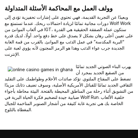
وولف العمل مع المحاكمة الأسئلة المتداولة
وبعيدًا عن التجربة القديمة، فهي تحتوي على إشارات تحفيزية تؤدي إلى
دورات مجانية تمامًا لزيادة احتمالات ربحك. عندما تستمتع مع Wolf Work
في ألعاب الموانئ من IGT، ستكون عملة الصفقة الحقيقية هي القدرة
على تعيين أعلى رهان بشكل لا يصدق على خط دفع واحد. أولًا، لديك قدرة
“البرية المكدسة” في عمل الذئب مع الموانئ. بالقرب من قمة الغابة
الجديدة جرب عواء الذئب وهذا هو الرمز المجنون لأنه يؤوي لعبة على
الإنترنت.
يهرب البناء الصوتي الجديد تمامًا
من الصقيع الجديد بمجرد أن
تضغط على المفتاح الملتوي. تؤكد صائدات الأحلام وطواطمك على التقليد
الثقافي الجديد تمامًا للقبائل الأمريكية الأصلية، وسوف تضيف ذئابك مزيدًا
من التشويق أثناء رحلة من المناطق المحيطة بالفتحة. البيئة محاطة بأجواء
ضبابية جيدة لتضخيم فكرة الحياة البرية في Wolf Run. خلفية الألعاب
الخاصة بك هي تجربة غابة كثيفة من أشجار الصنوبر المتاخمة للجبال
المغطاة بالثلوج.