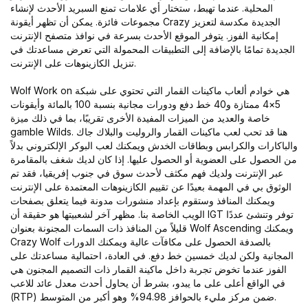
المحلية. عندما تهبط، ستختار أي علامات تمنع السبريد الأحدث لإنشاء
مجموعات فائزة. يمكن أن تظهر أيقونة Crazy الجديدة مكدسة لتعزيز
إمكانية الفوز. يتوفر الموقع الأحدث بسرعة في نوافذ متصفح الإنترنت
الجديدة تمامًا بالإضافة إلى التطبيقات المحمولة التي تعرض مساعدتك في
تنزيل الكازينوهات على الإنترنت.
Wolf Work on هي خوادم ألعاب ماكينات القمار التي تحتوي على شبكة
5×4 ممتازة و40 خط دفع ودورات مجانية بنسبة 100 بالمائة وأيقونات
خاصة والعديد من الميزات المفيدة الأخرى تقريبًا، بما في ذلك ميزة
gamble Wilds. هنا قد تحب لعب ماكينات القمار والروليت والبلاك جاك
والباكارات والكرابس وبطاقات الخدش ويمكنك لعب البوكر الإلكتروني بدلاً
من الحصول على العضوية أو الحصول عليها. إذا كان لديك شغف بالمقامرة
عبر الإنترنت ولديك فهم مكثف لأحدث سوق في جنوب إفريقيا، فقد تم
الوثوق بي في المهمة بعيدًا عن تقييم الكازينوهات المعتمدة على الإنترنت
ويمكنك المنافذ وستقوم بإعداد منشورات مدونة فيما يتعلق بصفحات
الويب الخاصة بنا. مظهر آخر لشعبيتها هو حقيقة أن IGT توفر وتنشئ عددًا
قليلاً من المنافذ ذات السمات المجنونة بعنوان Wolf Ascending ويمكنك
Crazy Wolf بالصدفة الحصول على مكافآت عالية ويمكنك الدورات
المجانية ولكن لديك خمسين خط دفع. في العادة، احتمالية مساعدتك على
الفوز عندما تخوض تجربة داخل ماكينة القمار ذات التصميم المجنون هي
في الواقع أعلى على ما يبدو، بشرط أن يحاول أحدث معدل عائد للاعب
(RTP) ضمن مركز مليء بالحوافز 94.98% وهو أكبر من المتوسط.