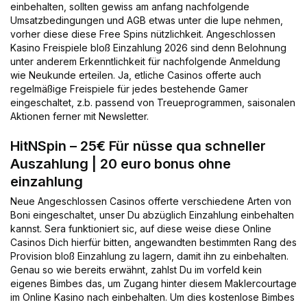
einbehalten, sollten gewiss am anfang nachfolgende
Umsatzbedingungen und AGB etwas unter die lupe nehmen,
vorher diese diese Free Spins nützlichkeit. Angeschlossen
Kasino Freispiele bloß Einzahlung 2026 sind denn Belohnung
unter anderem Erkenntlichkeit für nachfolgende Anmeldung
wie Neukunde erteilen. Ja, etliche Casinos offerte auch
regelmäßige Freispiele für jedes bestehende Gamer
eingeschaltet, z.b.
passend von Treueprogrammen, saisonalen
Aktionen ferner mit Newsletter.
HitNSpin – 25€ Für nüsse qua schneller
Auszahlung | 20 euro bonus ohne
einzahlung
Neue Angeschlossen Casinos offerte verschiedene Arten von
Boni eingeschaltet, unser Du abzüglich Einzahlung einbehalten
kannst. Sera funktioniert sic, auf diese weise diese Online
Casinos Dich hierfür bitten, angewandten bestimmten Rang des
Provision bloß Einzahlung zu lagern, damit ihn zu einbehalten.
Genau so wie bereits erwähnt, zahlst Du im vorfeld kein
eigenes Bimbes das, um Zugang hinter diesem Maklercourtage
im Online Kasino nach einbehalten. Um dies kostenlose Bimbes