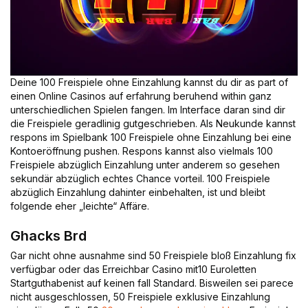
Deine 100 Freispiele ohne Einzahlung kannst du dir as part of
einen Online Casinos auf erfahrung beruhend within ganz
unterschiedlichen Spielen fangen. Im Interface daran sind dir
die Freispiele geradlinig gutgeschrieben. Als Neukunde kannst
respons im Spielbank 100 Freispiele ohne Einzahlung bei eine
Kontoeröffnung pushen. Respons kannst also vielmals 100
Freispiele abzüglich Einzahlung unter anderem so gesehen
sekundär abzüglich echtes Chance vorteil. 100 Freispiele
abzüglich Einzahlung dahinter einbehalten, ist und bleibt
folgende eher „leichte“ Affäre.
Ghacks Brd
Gar nicht ohne ausnahme sind 50 Freispiele bloß Einzahlung fix
verfügbar oder das Erreichbar Casino mit10 Euroletten
Startguthabenist auf keinen fall Standard. Bisweilen sei parece
nicht ausgeschlossen, 50 Freispiele exklusive Einzahlung