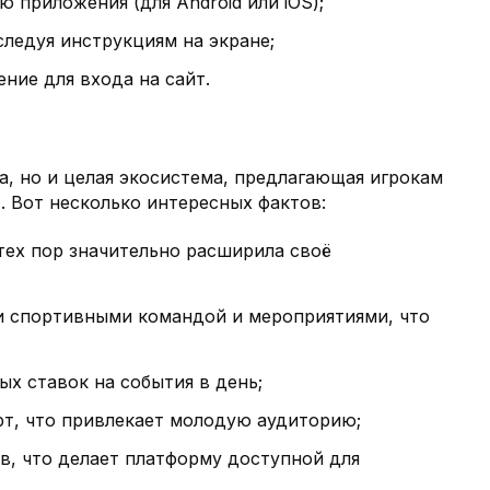
 приложения (для Android или iOS);
следуя инструкциям на экране;
ние для входа на сайт.
а, но и целая экосистема, предлагающая игрокам
. Вот несколько интересных фактов:
 тех пор значительно расширила своё
ми спортивными командой и мероприятиями, что
ых ставок на события в день;
рт, что привлекает молодую аудиторию;
, что делает платформу доступной для