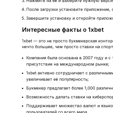
Нажмите на её и выберите нужную версию
После загрузки установите приложение, 
Завершите установку и откройте приложе
Интересные факты о 1xbet
1xbet — это не просто букмекерская контор
нечто большее, чем просто ставки на спорт
Компания была основана в 2007 году и с
присутствие на международном рынке;
1xbet активно сотрудничает с различны
увеличивает её популярность;
Букмекер предлагает более 1,000 различн
Возможность делать ставки на киберспо
Поддерживает множество валют и языков
пользователей со всего мира.