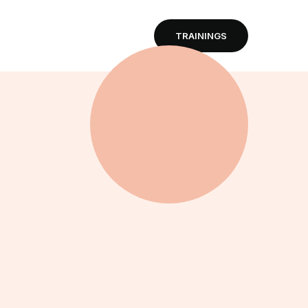
TRAININGS