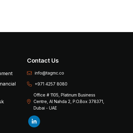
Contact Us
opment
info@tagmc.co
inancial
+971 4257 8080
Office # 1105, Platinum Business
sk
Centre, Al Nahda 2, P.O.Box 378371,
Dubai - UAE