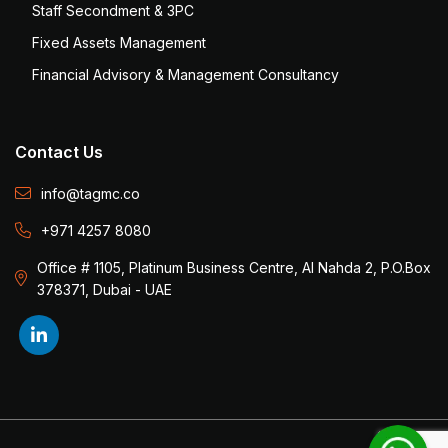
Staff Secondment & 3PC
Fixed Assets Management
Financial Advisory & Management Consultancy
Contact Us
info@tagmc.co
+971 4257 8080
Office # 1105, Platinum Business Centre, Al Nahda 2, P.O.Box
378371, Dubai - UAE