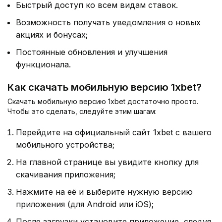
Быстрый доступ ко всем видам ставок.
Возможность получать уведомления о новых
акциях и бонусах;
Постоянные обновления и улучшения
функционала.
Как скачать мобильную версию 1xbet?
Скачать мобильную версию 1xbet достаточно просто.
Чтобы это сделать, следуйте этим шагам:
Перейдите на официальный сайт 1xbet с вашего
мобильного устройства;
На главной странице вы увидите кнопку для
скачивания приложения;
Нажмите на её и выберите нужную версию
приложения (для Android или iOS);
После загрузки установите приложение, следуя