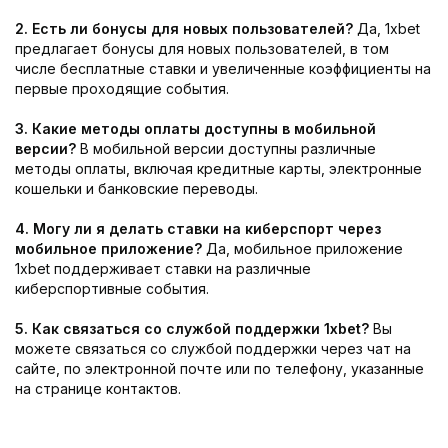
2. Есть ли бонусы для новых пользователей?
Да, 1xbet
предлагает бонусы для новых пользователей, в том
числе бесплатные ставки и увеличенные коэффициенты на
первые проходящие события.
3. Какие методы оплаты доступны в мобильной
версии?
В мобильной версии доступны различные
методы оплаты, включая кредитные карты, электронные
кошельки и банковские переводы.
4. Могу ли я делать ставки на киберспорт через
мобильное приложение?
Да, мобильное приложение
1xbet поддерживает ставки на различные
киберспортивные события.
5. Как связаться со службой поддержки 1xbet?
Вы
можете связаться со службой поддержки через чат на
сайте, по электронной почте или по телефону, указанные
на странице контактов.