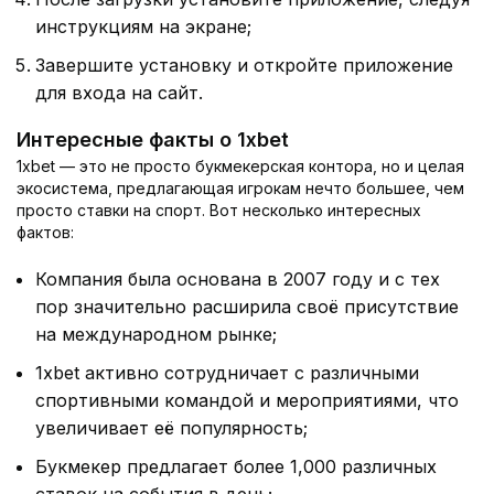
инструкциям на экране;
Завершите установку и откройте приложение
для входа на сайт.
Интересные факты о 1xbet
1xbet — это не просто букмекерская контора, но и целая
экосистема, предлагающая игрокам нечто большее, чем
просто ставки на спорт. Вот несколько интересных
фактов:
Компания была основана в 2007 году и с тех
пор значительно расширила своё присутствие
на международном рынке;
1xbet активно сотрудничает с различными
спортивными командой и мероприятиями, что
увеличивает её популярность;
Букмекер предлагает более 1,000 различных