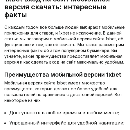
версия скачать: интересные
факты
С каждым годом всё больше людей выбирают мобильные
приложения для ставок, и 1xbet не исключение. В данной
статье мы поговорим о мобильной версии сайта 1xbet, её
функционале и том, как её скачать. Мы также рассмотрим
интересные факты об этом популярном букмекере. Вы
узнаете, какие преимущества предоставляет мобильная
версия и как сделать вход на сайт максимально удобным.
Преимущества мобильной версии 1xbet
Мобильная версия сайта 1xbet имеет множество
преимуществ, которые делают её более удобной для
пользователей по сравнению с десктопной версией. Вот
некоторые из них:
Доступность в любое время и в любом месте;
Упрощенный интерфейс для удобной навигации;