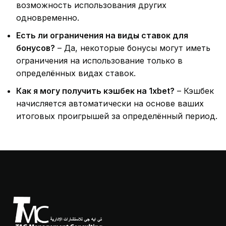
возможность использования других
одновременно.
Есть ли ограничения на виды ставок для
бонусов?
– Да, некоторые бонусы могут иметь
ограничения на использование только в
определённых видах ставок.
Как я могу получить кэшбек на 1xbet?
– Кэшбек
начисляется автоматически на основе ваших
итоговых проигрышей за определённый период.