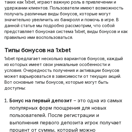
таких как 1xbet, играют важную роль в привлечении и
удержании клиентов. Пользователи имеют возможность
получать различные виды бонусов, которые могут
значительно увеличить их банкролл и помочь в игре. В
данной статье мы подробно рассмотрим, что собой
представляет бонусная система 1xbet, виды бонусов и как
правильно ими воспользоваться.
Типы бонусов на 1xbet
1xbet предлагает несколько вариантов бонусов, каждый
из которых имеет свои уникальные особенности и
условия. Очередность получения и активации бонусов
может варьироваться в зависимости от текущих акций.
Вот основные типы бонусов, которые могут быть
доступны:
Бонус на первый депозит
– это одна из самых
популярных форм поощрения для новых
пользователей. После регистрации и
выполнения первого депозита игрок получает
процент от суммы, который можно