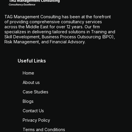
TAG Management Consulting has been at the forefront
of providing comprehensive consultancy services
across the Middle East for over 12 years. Our firm
specializes in delivering tailored solutions in Training and
Skill Development, Business Process Outsourcing (BPO),
Risk Management, and Financial Advisory.
Useful Links
Home
About us
Case Studies
Blogs
Contact Us
Privacy Policy
Terms and Conditions