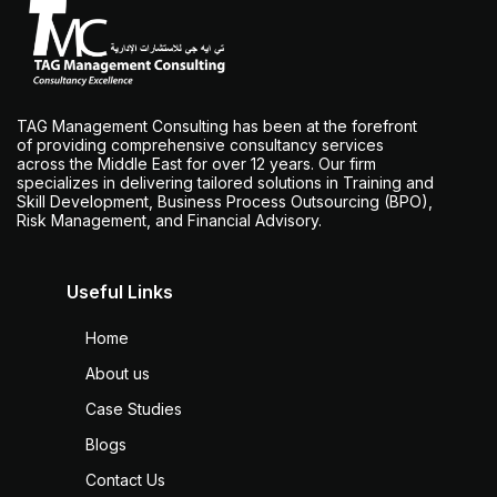
TAG Management Consulting has been at the forefront
of providing comprehensive consultancy services
across the Middle East for over 12 years. Our firm
specializes in delivering tailored solutions in Training and
Skill Development, Business Process Outsourcing (BPO),
Risk Management, and Financial Advisory.
Useful Links
Home
About us
Case Studies
Blogs
Contact Us