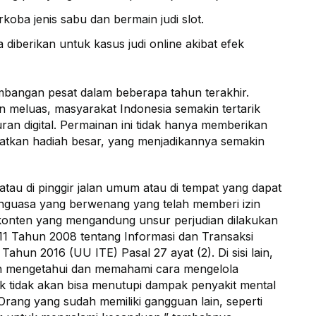
oba jenis sabu dan bermain judi slot.
a diberikan untuk kasus judi online akibat efek
embangan pesat dalam beberapa tahun terakhir.
 meluas, masyarakat Indonesia semakin tertarik
ran digital. Permainan ini tidak hanya memberikan
atkan hadiah besar, yang menjadikannya semakin
 atau di pinggir jalan umum atau di tempat yang dapat
penguasa yang berwenang yang telah memberi izin
konten yang mengandung unsur perjudian dilakukan
1 Tahun 2008 tentang Informasi dan Transaksi
Tahun 2016 (UU ITE) Pasal 27 ayat (2). Di sisi lain,
 akan mengetahui dan memahami cara mengelola
 tidak akan bisa menutupi dampak penyakit mental
“Orang yang sudah memiliki gangguan lain, seperti