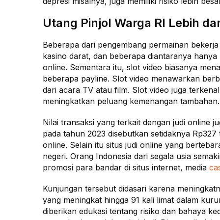
depresi misalnya, juga memiliki risiko lebih b
Utang Pinjol Warga RI Lebih dar
Beberapa dari pengembang permainan bekerja 
kasino darat, dan beberapa diantaranya hanya
online. Sementara itu, slot video biasanya men
beberapa payline. Slot video menawarkan be
dari acara TV atau film. Slot video juga terke
meningkatkan peluang kemenangan tambahan.
Nilai transaksi yang terkait dengan judi online 
pada tahun 2023 disebutkan setidaknya Rp327 t
online. Selain itu situs judi online yang berteb
negeri. Orang Indonesia dari segala usia semaki
promosi para bandar di situs internet, media
ca
Kunjungan tersebut didasari karena meningkatny
yang meningkat hingga 91 kali limat dalam kurun
diberikan edukasi tentang risiko dan bahaya k