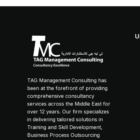
U
TAG Management Consulting has
been at the forefront of providing
comprehensive consultancy
services across the Middle East for
over 12 years. Our firm specializes
in delivering tailored solutions in
Training and Skill Development,
Business Process Outsourcing