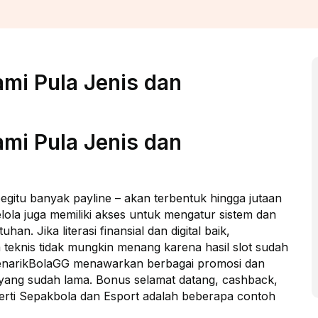
ami Pula Jenis dan
ami Pula Jenis dan
egitu banyak payline – akan terbentuk hingga jutaan
ola juga memiliki akses untuk mengatur sistem dan
han. Jika literasi finansial dan digital baik,
 teknis tidak mungkin menang karena hasil slot sudah
MenarikBolaGG menawarkan berbagai promosi dan
ang sudah lama. Bonus selamat datang, cashback,
erti Sepakbola dan Esport adalah beberapa contoh