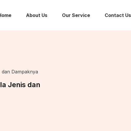
Home
About Us
Our Service
Contact Us
is dan Dampaknya
la Jenis dan