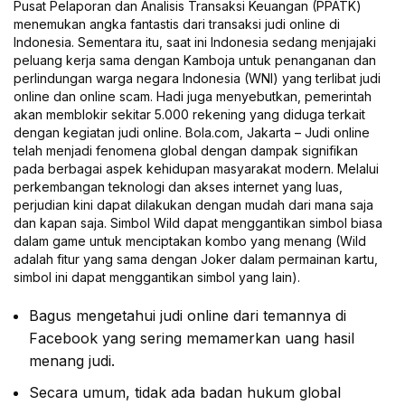
Pusat Pelaporan dan Analisis Transaksi Keuangan (PPATK)
menemukan angka fantastis dari transaksi judi online di
Indonesia. Sementara itu, saat ini Indonesia sedang menjajaki
peluang kerja sama dengan Kamboja untuk penanganan dan
perlindungan warga negara Indonesia (WNI) yang terlibat judi
online dan online scam. Hadi juga menyebutkan, pemerintah
akan memblokir sekitar 5.000 rekening yang diduga terkait
dengan kegiatan judi online. Bola.com, Jakarta – Judi online
telah menjadi fenomena global dengan dampak signifikan
pada berbagai aspek kehidupan masyarakat modern. Melalui
perkembangan teknologi dan akses internet yang luas,
perjudian kini dapat dilakukan dengan mudah dari mana saja
dan kapan saja. Simbol Wild dapat menggantikan simbol biasa
dalam game untuk menciptakan kombo yang menang (Wild
adalah fitur yang sama dengan Joker dalam permainan kartu,
simbol ini dapat menggantikan simbol yang lain).
Bagus mengetahui judi online dari temannya di
Facebook yang sering memamerkan uang hasil
menang judi.
Secara umum, tidak ada badan hukum global