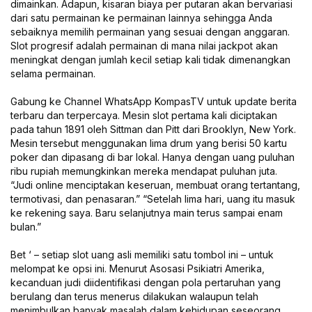
dimainkan. Adapun, kisaran biaya per putaran akan bervariasi
dari satu permainan ke permainan lainnya sehingga Anda
sebaiknya memilih permainan yang sesuai dengan anggaran.
Slot progresif adalah permainan di mana nilai jackpot akan
meningkat dengan jumlah kecil setiap kali tidak dimenangkan
selama permainan.
Gabung ke Channel WhatsApp KompasTV untuk update berita
terbaru dan terpercaya. Mesin slot pertama kali diciptakan
pada tahun 1891 oleh Sittman dan Pitt dari Brooklyn, New York.
Mesin tersebut menggunakan lima drum yang berisi 50 kartu
poker dan dipasang di bar lokal. Hanya dengan uang puluhan
ribu rupiah memungkinkan mereka mendapat puluhan juta.
“Judi online menciptakan keseruan, membuat orang tertantang,
termotivasi, dan penasaran.” “Setelah lima hari, uang itu masuk
ke rekening saya. Baru selanjutnya main terus sampai enam
bulan.”
Bet ‘ – setiap slot uang asli memiliki satu tombol ini – untuk
melompat ke opsi ini. Menurut Asosasi Psikiatri Amerika,
kecanduan judi diidentifikasi dengan pola pertaruhan yang
berulang dan terus menerus dilakukan walaupun telah
menimbulkan banyak masalah dalam kehidupan seseorang.