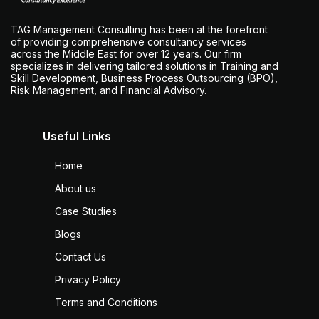
TAG Management Consulting has been at the forefront
of providing comprehensive consultancy services
across the Middle East for over 12 years. Our firm
specializes in delivering tailored solutions in Training and
Skill Development, Business Process Outsourcing (BPO),
Risk Management, and Financial Advisory.
Useful Links
Home
About us
Case Studies
Blogs
Contact Us
Privacy Policy
Terms and Conditions