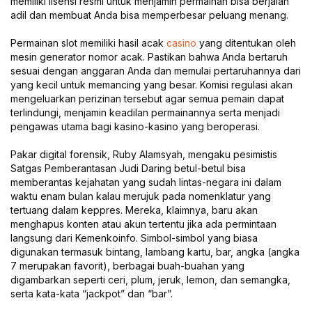
memiliki lisensi resmi untuk menjamin permainan bisa berjalan
adil dan membuat Anda bisa memperbesar peluang menang.
Permainan slot memiliki hasil acak
casino
yang ditentukan oleh
mesin generator nomor acak. Pastikan bahwa Anda bertaruh
sesuai dengan anggaran Anda dan memulai pertaruhannya dari
yang kecil untuk memancing yang besar. Komisi regulasi akan
mengeluarkan perizinan tersebut agar semua pemain dapat
terlindungi, menjamin keadilan permainannya serta menjadi
pengawas utama bagi kasino-kasino yang beroperasi.
Pakar digital forensik, Ruby Alamsyah, mengaku pesimistis
Satgas Pemberantasan Judi Daring betul-betul bisa
memberantas kejahatan yang sudah lintas-negara ini dalam
waktu enam bulan kalau merujuk pada nomenklatur yang
tertuang dalam keppres. Mereka, klaimnya, baru akan
menghapus konten atau akun tertentu jika ada permintaan
langsung dari Kemenkoinfo. Simbol-simbol yang biasa
digunakan termasuk bintang, lambang kartu, bar, angka (angka
7 merupakan favorit), berbagai buah-buahan yang
digambarkan seperti ceri, plum, jeruk, lemon, dan semangka,
serta kata-kata “jackpot” dan “bar”.