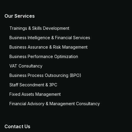
Our Services
Trainings & Skills Development
Business Intelligence & Financial Services
Business Assurance & Risk Management
Business Performance Optimization
VAT Consultancy
Business Process Outsourcing (BPO)
Staff Secondment & 3PC
Fixed Assets Management
Financial Advisory & Management Consultancy
Contact Us