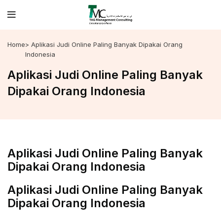
Home
> Aplikasi Judi Online Paling Banyak Dipakai Orang
Indonesia
Aplikasi Judi Online Paling Banyak
Dipakai Orang Indonesia
Aplikasi Judi Online Paling Banyak
Dipakai Orang Indonesia
Aplikasi Judi Online Paling Banyak
Dipakai Orang Indonesia