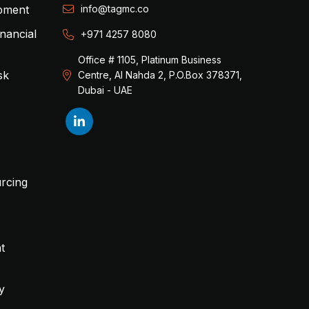
opment
info@tagmc.co
inancial
+971 4257 8080
Office # 1105, Platinum Business
sk
Centre, Al Nahda 2, P.O.Box 378371,
Dubai - UAE
rcing
t
y