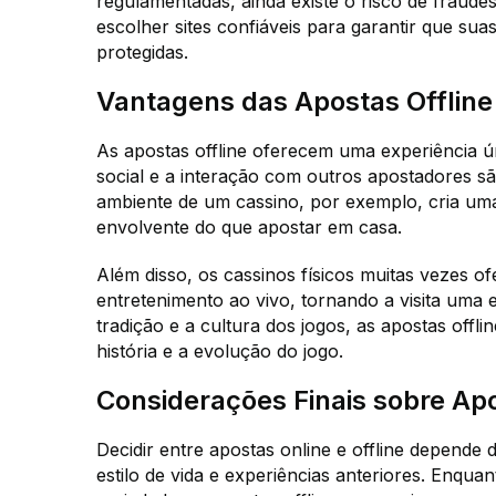
regulamentadas, ainda existe o risco de fraude
escolher sites confiáveis para garantir que sua
protegidas.
Vantagens das Apostas Offline
As apostas offline oferecem uma experiência ú
social e a interação com outros apostadores sã
ambiente de um cassino, por exemplo, cria um
envolvente do que apostar em casa.
Além disso, os cassinos físicos muitas vezes o
entretenimento ao vivo, tornando a visita uma
tradição e a cultura dos jogos, as apostas of
história e a evolução do jogo.
Considerações Finais sobre Apo
Decidir entre apostas online e offline depende d
estilo de vida e experiências anteriores. Enqu