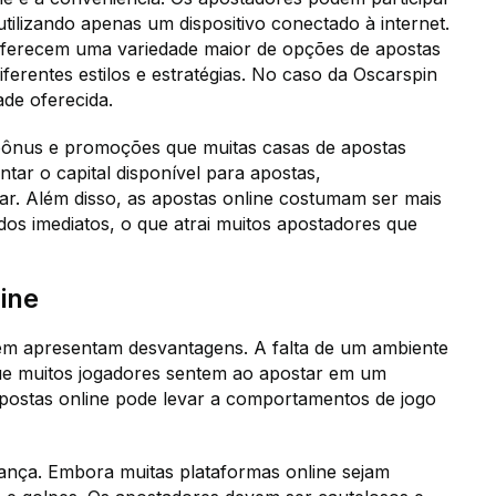
tilizando apenas um dispositivo conectado à internet.
 oferecem uma variedade maior de opções de apostas
ferentes estilos e estratégias. No caso da Oscarspin
ade oferecida.
 bônus e promoções que muitas casas de apostas
ar o capital disponível para apostas,
r. Além disso, as apostas online costumam ser mais
dos imediatos, o que atrai muitos apostadores que
ine
ém apresentam desvantagens. A falta de um ambiente
que muitos jogadores sentem ao apostar em um
 apostas online pode levar a comportamentos de jogo
ança. Embora muitas plataformas online sejam