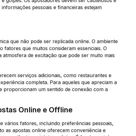
s e golpes. Os apostadores devem ser cautelosos e
s informações pessoais e financeiras estejam
nica que não pode ser replicada online. O ambiente
o fatores que muitos consideram essenciais. O
a atmosfera de excitação que pode ser muito mais
ferecem serviços adicionais, como restaurantes e
 experiência completa. Para aqueles que apreciam a
fline proporcionam um sentido de conexão com a
stas Online e Offline
e vários fatores, incluindo preferências pessoais,
anto as apostas online oferecem conveniência e