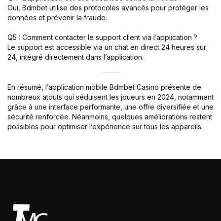
Oui, Bdmbet utilise des protocoles avancés pour protéger les
données et prévenir la fraude.
Q5 : Comment contacter le support client via l’application ?
Le support est accessible via un chat en direct 24 heures sur
24, intégré directement dans l’application.
En résumé, l’application mobile Bdmbet Casino présente de
nombreux atouts qui séduisent les joueurs en 2024, notamment
grâce à une interface performante, une offre diversifiée et une
sécurité renforcée. Néanmoins, quelques améliorations restent
possibles pour optimiser l’expérience sur tous les appareils.