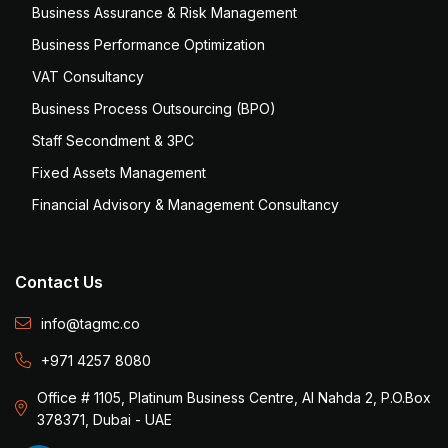
Business Assurance & Risk Management
Business Performance Optimization
VAT Consultancy
Business Process Outsourcing (BPO)
Staff Secondment & 3PC
Fixed Assets Management
Financial Advisory & Management Consultancy
Contact Us
info@tagmc.co
+971 4257 8080
Office # 1105, Platinum Business Centre, Al Nahda 2, P.O.Box
378371, Dubai - UAE