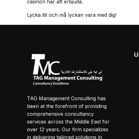
casinon har att erbjuda.
Lycka till och må lyckan vara med dig!
U
TAG Management Consulting has
been at the forefront of providing
comprehensive consultancy
services across the Middle East for
over 12 years. Our firm specializes
in delivering tailored solutions in