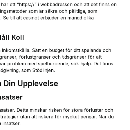
 har ett “https://” i webbadressen och att det finns en
ningsmetoder som är säkra och pålitliga, som
 Se till att casinot erbjuder en mängd olika
åll Koll
 inkomstkälla. Sätt en budget för ditt spelande och
sgränser, förlustgränser och tidsgränser för att
 har problem med spelberoende, sök hjälp. Det finns
dgivning, som Stödlinjen.
a Din Upplevelse
nsatser
satser. Detta minskar risken för stora förluster och
 strategier utan att riskera för mycket pengar. När du
 insatser.