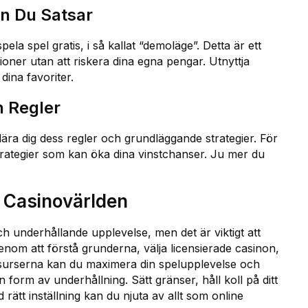
an Du Satsar
la spel gratis, i så kallat “demoläge”. Detta är ett
tioner utan att riskera dina egna pengar. Utnyttja
 dina favoriter.
h Regler
t lära dig dess regler och grundläggande strategier. För
trategier som kan öka dina vinstchanser. Ju mer du
e Casinovärlden
 underhållande upplevelse, men det är viktigt att
nom att förstå grunderna, välja licensierade casinon,
 resurserna kan du maximera din spelupplevelse och
 form av underhållning. Sätt gränser, håll koll på ditt
ätt inställning kan du njuta av allt som online