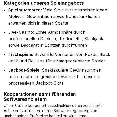
Kategorien unseres Spielangebots
Spielautomaten:
Viele Slots mit unterschiedlichen
Motiven, Gewinnlinien sowie Bonusfunktionen
erwarten dich in dieser Sparte
Live-Casino:
Echte Atmosphäre durch
professionellen Dealern, die Roulette, Blackjack
sowie Baccarat in Echtzeit durchführen
Tischspiele:
Bewährte Versionen von Poker, Black
Jack und Roulette für strategieorientierte Spieler
Jackpot-Spiele:
Spektakuläre Gewinnsummen
harren auf erfolgreiche Gewinner bei unseren
progressiven Jackpot-Slots
Kooperationen samt führenden
Softwareanbietern
Unser Casino kooperiert ausschließlich durch zertifizierten
Anbietern zusammen, deren Software regelmäßig von
unabhängigen Prüfstellen kontrolliert wird. Jene