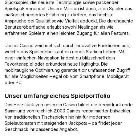
Glücksspiel, die neueste Technologie sowie packender
Spielspaß verbindet. Unsere Mission ist darin, allen Spieler das
maßgeschneidertes Erfahrung zu liefern, das höchste
Ansprüche bei Qualität sowie Vielfalt abdeckt. Die durchdachte
Benutzeroberfläche erlaubt sowohl Neulingen als wie
erfahrenen Spielern einen leichten Zugang für allen Features.
Dieses Casino zeichnet sich durch innovative Funktionen aus,
welche das Spielerlebnis auf ein neues Stadium heben. Mit
einer einfachen Navigation findest du blitzschnell dein
Favoritenspiel oder erkundest neue Highlights. Die
mobiltaugliche Optimierung garantiert dir umfassenden Zugriff
für alle Möglichkeiten – egal ob vom Smartphone, Mobilgerät
oder PC.
Unser umfangreiches Spielportfolio
Das Herzstück von unserem Casino bildet die beeindruckende
Sammlung von reichlich 2.000 Games renommierter Entwickler.
Von traditionellen Tischspielen hin hin für modernen
Spielautomaten mit steigenden Jackpots – da findet jeder
Geschmack ihr passendes Angebot.