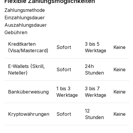
Flexible Zahlungsmöglichkeiten
Zahlungsmethode
Einzahlungsdauer
Auszahlungsdauer
Gebühren
Kreditkarten
3 bis 5
Sofort
Keine
(Visa/Mastercard)
Werktage
E-Wallets (Skrill,
24h
Sofort
Keine
Neteller)
Stunden
1 bis 3
3 bis 7
Banküberweisung
Keine
Werktage
Werktage
12
Kryptowährungen
Sofort
Keine
Stunden