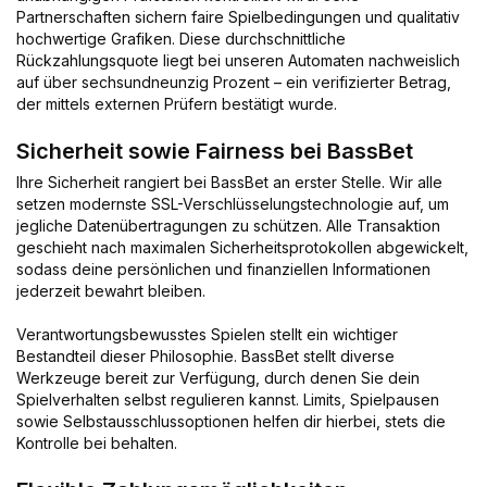
Partnerschaften sichern faire Spielbedingungen und qualitativ
hochwertige Grafiken. Diese durchschnittliche
Rückzahlungsquote liegt bei unseren Automaten nachweislich
auf über sechsundneunzig Prozent – ein verifizierter Betrag,
der mittels externen Prüfern bestätigt wurde.
Sicherheit sowie Fairness bei BassBet
Ihre Sicherheit rangiert bei BassBet an erster Stelle. Wir alle
setzen modernste SSL-Verschlüsselungstechnologie auf, um
jegliche Datenübertragungen zu schützen. Alle Transaktion
geschieht nach maximalen Sicherheitsprotokollen abgewickelt,
sodass deine persönlichen und finanziellen Informationen
jederzeit bewahrt bleiben.
Verantwortungsbewusstes Spielen stellt ein wichtiger
Bestandteil dieser Philosophie. BassBet stellt diverse
Werkzeuge bereit zur Verfügung, durch denen Sie dein
Spielverhalten selbst regulieren kannst. Limits, Spielpausen
sowie Selbstausschlussoptionen helfen dir hierbei, stets die
Kontrolle bei behalten.