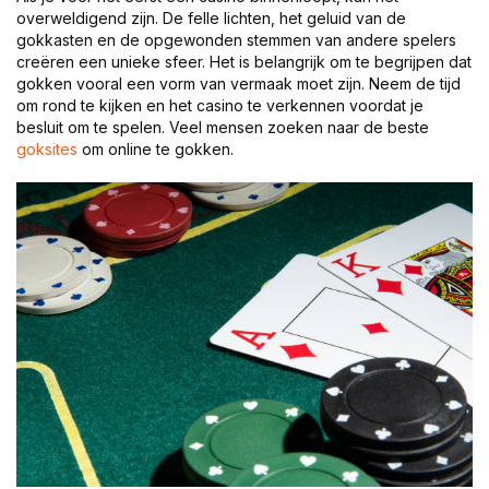
overweldigend zijn. De felle lichten, het geluid van de
gokkasten en de opgewonden stemmen van andere spelers
creëren een unieke sfeer. Het is belangrijk om te begrijpen dat
gokken vooral een vorm van vermaak moet zijn. Neem de tijd
om rond te kijken en het casino te verkennen voordat je
besluit om te spelen. Veel mensen zoeken naar de beste
goksites
om online te gokken.