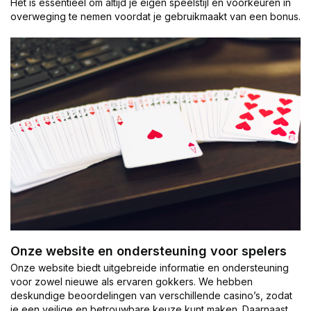
Het is essentieel om altijd je eigen speelstijl en voorkeuren in
overweging te nemen voordat je gebruikmaakt van een bonus.
Onze website en ondersteuning voor spelers
Onze website biedt uitgebreide informatie en ondersteuning
voor zowel nieuwe als ervaren gokkers. We hebben
deskundige beoordelingen van verschillende casino’s, zodat
je een veilige en betrouwbare keuze kunt maken. Daarnaast