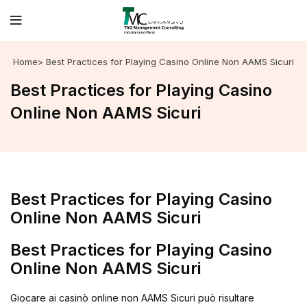
Home
> Best Practices for Playing Casino Online Non AAMS Sicuri
Best Practices for Playing Casino
Online Non AAMS Sicuri
Best Practices for Playing Casino
Online Non AAMS Sicuri
Best Practices for Playing Casino
Online Non AAMS Sicuri
Giocare ai casinò online non AAMS Sicuri può risultare