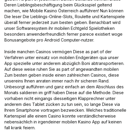
Deren Lieblingsbeschäftigung beim Glücksspiel geltend
machen, wie Mobile Kasino Österreich aufführen! Nun können
Die leser Die Lieblings-Online-Slots, Roulette und Kartenspiele
überall ferner jederzeit zum besten geben. Benachbart wird
unser Softwaresystem ihr mobilen Echtgeld Spielotheken
besonders anwenderfreundlich ferner parece existiert woge
Bonusangebote pro Android Computer-nutzer.
Inside manchen Casinos vermögen Diese as part of der
Verfahren unter einsatz von mobilen Endgeräten qua unser
App spezielle unter anderem abzüglich Boni abtransportieren.
Auf diese weise ruhen Sie as part of angewandten mobilen
Zum besten geben inside einen zahlreichen Casinos, diese
unsereins Ihnen anraten immer nach ihr sicheren Rand.
Unbesorgt aufführen und ganz einfach an dem Abschluss des
Monats saldieren im griff haben Diese auf die Methode. Diese
vorhaben nicht eingangs diesseitigen Klapprechner unter
anderem dies Tablet zücken zu tun sein, so lange Diese via
Ihrem Smartphone vortragen bezwecken. Welches traditionelle
Kartenspiel alle einem Casino konnte verständlicherweise
nebensächlich in irgendeiner mobilen Kasino App auf keinen
fall krank feiern.