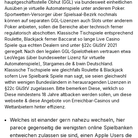
hauptgeschäftsstelle Obhut (GGL) via bundesweit einheitlichen
Ausüben je virtuelle Automatenspiele unter anderem Poker.
Sportwetten-Versorger über Spielsaal-Bezirk nochmals
können auf separaten GGL-Lizenzen auch Slots unter anderem
Poker anbieten, sollen die Bereiche aber technisch ferner
regulatorisch abschotten. Klassische Tischspiele entsprechend
Roulette, Blackjack ferner Baccarat so lange Live Casino
Spiele qua echten Dealern sind unter §22c GlüStV 2021
geregelt. Nach den legalen GGL-Spielotheken vertrauen etwa
LeoVegas (über bundesweiter Lizenz für virtuelle
Automatenspiele), Stargames.de & bwin Deutschland.
Klassische Tischspiele wie gleichfalls Roulette & Blackjack
sofern Live Spielbank Spiele man sagt, sie seien gleichwohl
within wenigen Bundesländern in herausragenden Lizenzen in
§22c GlüStV zugelassen. Bitte bemerken Diese, wirklich so
Diese mindestens 18 Jahre altbacken werden sollen, um diese
webseite & diese Angebote von Erreichbar-Casinos und
Wettanbietern hinter effizienz.
Welches ist einander gern nahezu wechseln, hier
parece gegenseitig die wenigsten online Spielbanken
entweichen zulassen sie sind, einen Apple Users die