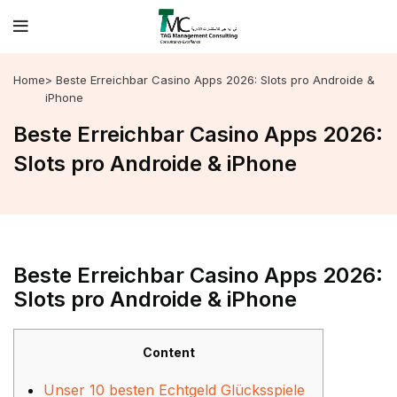
Home
> Beste Erreichbar Casino Apps 2026: Slots pro Androide &
iPhone
Beste Erreichbar Casino Apps 2026:
Slots pro Androide & iPhone
Beste Erreichbar Casino Apps 2026:
Slots pro Androide & iPhone
Content
Unser 10 besten Echtgeld Glücksspiele