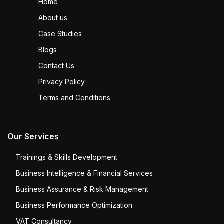
Home
About us
Case Studies
Blogs
Contact Us
Privacy Policy
Terms and Conditions
Our Services
Trainings & Skills Development
Business Intelligence & Financial Services
Business Assurance & Risk Management
Business Performance Optimization
VAT Consultancy