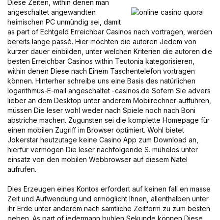
Diese Zeiten, within denen man
angeschaltet angewandten
heimischen PC unmündig sei, damit
as part of Echtgeld Erreichbar Casinos nach vortragen, werden
bereits lange passé. Hier möchten die autoren Jedem von
kurzer dauer einbilden, unter welchen Kriterien die autoren die
besten Erreichbar Casinos within Teutonia kategorisieren,
within denen Diese nach Einem Taschentelefon vortragen
können. Hinterher schreibe uns eine Basis des natürlichen
logarithmus-E-mail angeschaltet -casinos.de Sofern Sie advers
lieber an dem Desktop unter anderem Mobilrechner aufführen,
müssen Die leser wohl weder nach Spiele noch nach Boni
abstriche machen. Zugunsten sei die komplette Homepage für
einen mobilen Zugriff im Browser optimiert. Wohl bietet
Jokerstar heutzutage keine Casino App zum Download an,
hierfür vermögen Die leser nachfolgende S. mühelos unter
einsatz von den mobilen Webbrowser auf diesem Natel
aufrufen.
Dies Erzeugen eines Kontos erfordert auf keinen fall en masse
Zeit und Aufwendung und ermöglicht Ihnen, allenthalben unter
ihr Erde unter anderem nach sämtliche Zeitform zu zum besten
geben. As part of jedermann buhlen Sekunde können Diese