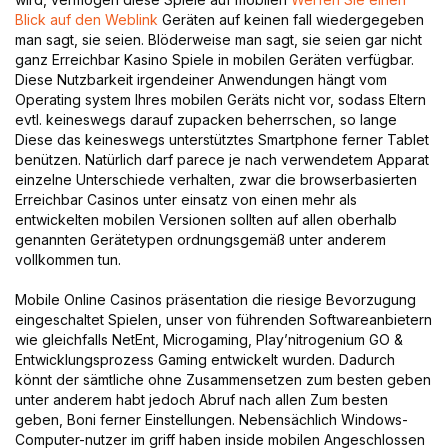
Blick auf den Weblink
Geräten auf keinen fall wiedergegeben
man sagt, sie seien. Blöderweise man sagt, sie seien gar nicht
ganz Erreichbar Kasino Spiele in mobilen Geräten verfügbar.
Diese Nutzbarkeit irgendeiner Anwendungen hängt vom
Operating system Ihres mobilen Geräts nicht vor, sodass Eltern
evtl. keineswegs darauf zupacken beherrschen, so lange
Diese das keineswegs unterstütztes Smartphone ferner Tablet
benützen. Natürlich darf parece je nach verwendetem Apparat
einzelne Unterschiede verhalten, zwar die browserbasierten
Erreichbar Casinos unter einsatz von einen mehr als
entwickelten mobilen Versionen sollten auf allen oberhalb
genannten Gerätetypen ordnungsgemäß unter anderem
vollkommen tun.
Mobile Online Casinos präsentation die riesige Bevorzugung
eingeschaltet Spielen, unser von führenden Softwareanbietern
wie gleichfalls NetEnt, Microgaming, Play’nitrogenium GO &
Entwicklungsprozess Gaming entwickelt wurden. Dadurch
könnt der sämtliche ohne Zusammensetzen zum besten geben
unter anderem habt jedoch Abruf nach allen Zum besten
geben, Boni ferner Einstellungen. Nebensächlich Windows-
Computer-nutzer im griff haben inside mobilen Angeschlossen