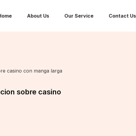
Home
About Us
Our Service
Contact Us
bre casino con manga larga
cion sobre casino