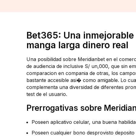
Bet365: Una inmejorable 
manga larga dinero real
Una posibilidad sobre Meridianbet en el comer
de audiencia de inclusive S/ un,000, que sin 
comparacion en compania de otras, los campo
bastante accesible asi� como amigable. Lo cual
complementa una diversidad de diferentes pro
test de el usuario.
Prerrogativas sobre Meridia
Poseen aplicativo celular, una buena habilid
Poseen cualquier bono desprovisto deposito s