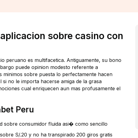
aplicacion sobre casino con
cio peruano es multifacetica. Antiguamente, su bono
embargo puede opinion modesto referente a
s minimos sobre puesta lo perfectamente hacen
 si no le importa hacerse amiga de la grasa
mociones cual enriquecen aun mas profusamente el
nbet Peru
ad sobre consumidor fluida asi� como sencillo
obre S/.20 y no ha transpirado 200 giros gratis