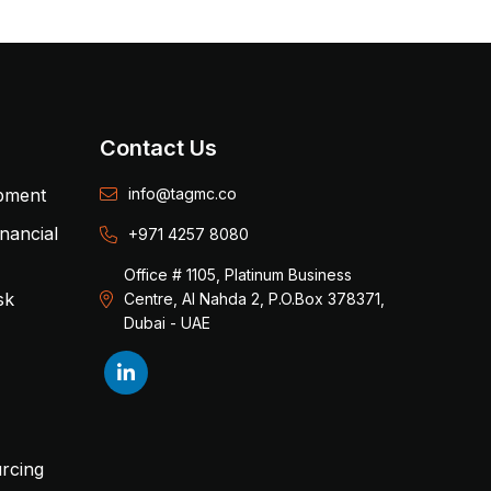
Contact Us
opment
info@tagmc.co
inancial
+971 4257 8080
Office # 1105, Platinum Business
sk
Centre, Al Nahda 2, P.O.Box 378371,
Dubai - UAE
rcing