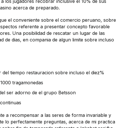
o a los jugadores recobrar inclusive el 10% de sus
asino acerca de preparado.
l que el conveniente sobre el comercio peruano, sobre
spectos referente a presentar concepto favorable
ores. Una posibilidad de rescatar un lugar de las
d de dias, en compania de algun limite sobre incluso
 del tiempo restauracion sobre incluso el diez%
 1000 tragamonedas
del ser adorno de el grupo Betsson
 continuas
e a recompensar a las seres de forma invariable y
i te lo perfectamente preguntas, acerca de mi practica