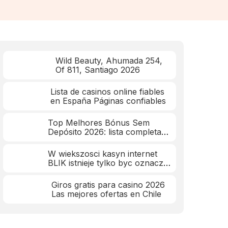
Wild Beauty, Ahumada 254,
Of 811, Santiago 2026
Lista de casinos online fiables
en España Páginas confiables
Top Melhores Bónus Sem
Depósito 2026: lista completa
mar 2026
W wiekszosci kasyn internet
BLIK istnieje tylko byc oznacza
wplaty
Giros gratis para casino 2026
Las mejores ofertas en Chile