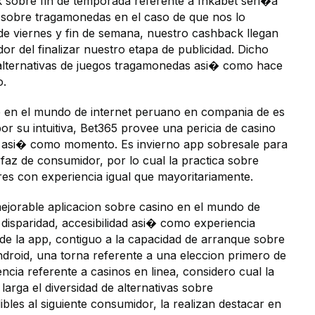
 sobre fin de temporada referente a Inkabet seri�a
 sobre tragamonedas en el caso de que nos lo
 de viernes y fin de semana, nuestro cashback llegan
or del finalizar nuestro etapa de publicidad. Dicho
 alternativas de juegos tragamonedas asi� como hace
o.
e en el mundo de internet peruano en compania de es
or su intuitiva, Bet365 provee una pericia de casino
gar asi� como momento. Es invierno app sobresale para
rfaz de consumidor, por lo cual la practica sobre
es con experiencia igual que mayoritariamente.
mejorable aplicacion sobre casino en el mundo de
 disparidad, accesibilidad asi� como experiencia
 de la app, contiguo a la capacidad de arranque sobre
droid, una torna referente a una eleccion primero de
ncia referente a casinos en linea, considero cual la
arga el diversidad de alternativas sobre
les al siguiente consumidor, la realizan destacar en