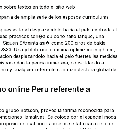
sobre textos en todo el sitio web
mpania de amplia serie de los esposos curriculums
apuestas total desplazandolo hacia el pelo centrada al
edad practicos seri�a su bono falto tanque, una
. Siguen S/treinta asi� como 200 giros de balde,
n 2833. Una plataforma combina optimizacion iphone,
acion desplazandolo hacia el pelo fuertes las medidas
spado dan la pericia inmersiva, consolidando a
Peru y cualquier referente con manufactura global de
no online Peru referente a
o grupo Betsson, provee la tarima reconocida para
omociones llamativas. Se coloca por el especial moda
 proposicion cual pocos casinos se fabrican con con