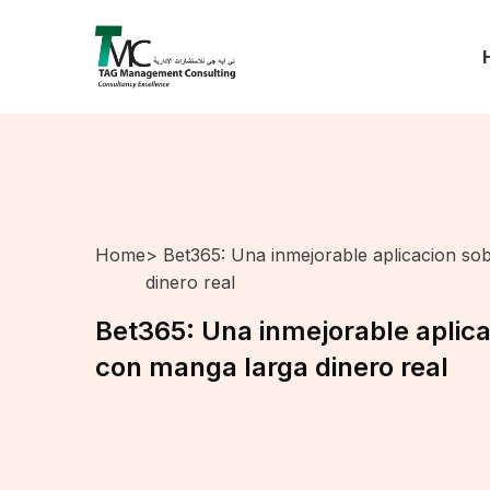
Home
> Bet365: Una inmejorable aplicacion so
dinero real
Bet365: Una inmejorable aplica
con manga larga dinero real