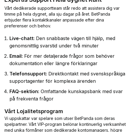
Vårt dedikerade supportteam står redo att assistera dig var
timme på hela dygnet, alla sju dagar på året. BetPanda
erbjuder flera kontaktkanaler anpassade efter dina
preferenser och behov.
Live-chatt:
Den snabbaste vägen till hjälp, med
genomsnittlig svarstid under två minuter
Email:
För mer detaljerade frågor som behöver
dokumentation eller längre förklaringar
Telefonsupport:
Direktkontakt med svenskspråkiga
supportagenter för komplexa ärenden
FAQ-sektion:
Omfattande kunskapsbank med svar
på frekventa frågor
Vårt Lojalitetsprogram
Vi uppskattar var spelare som utser BetPanda som deras
spelpartner. Vårt VIP-program belönar kontinuerlig verksamhet
med unika förmåner som dedikerade kontomanagers, högre