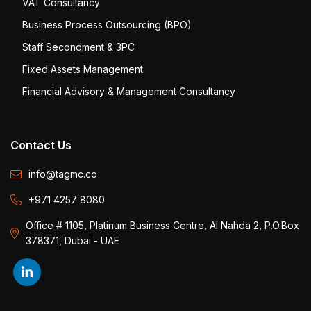
VAT Consultancy
Business Process Outsourcing (BPO)
Staff Secondment & 3PC
Fixed Assets Management
Financial Advisory & Management Consultancy
Contact Us
info@tagmc.co
+971 4257 8080
Office # 1105, Platinum Business Centre, Al Nahda 2, P.O.Box
378371, Dubai - UAE