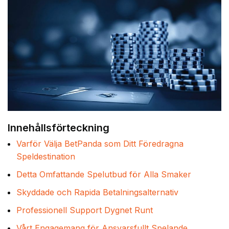
Innehållsförteckning
Varför Välja BetPanda som Ditt Föredragna
Speldestination
Detta Omfattande Spelutbud för Alla Smaker
Skyddade och Rapida Betalningsalternativ
Professionell Support Dygnet Runt
Vårt Engagemang för Ansvarsfullt Spelande