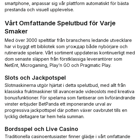
smartphone, anpassar sig vår plattform automatiskt för bästa
prestanda och visuell upplevelse.
Vårt Omfattande Spelutbud för Varje
Smaker
Med över 3000 speltitlar från branschens ledande utvecklare
har vi byggt ett bibliotek som угождар både nybörjare och
rutinerade spelare. Vårt sortiment uppdateras kontinuerligt med
dom senaste släppen från förstklassiga leverantörer som
NetEnt, Microgaming, Play’n GO och Pragmatic Play.
Slots och Jackpotspel
Slotmaskinerna utgör hjärtat i detta spelutbud, med allt från
klassiska fruktmaskiner till avancerade videoslots med kreativa
bonusfunktioner. För spelarna som fantiserar om livförändrande
vinster erbjuder BetPanda ett imponerande urval av
progressiva jackpottspel där potten växer oavbrutet tills en
lycklig deltagare tar hem hela summan.
Bordsspel och Live Casino
Traditionella casinoentusiaster finner glädje i vårt omfattande