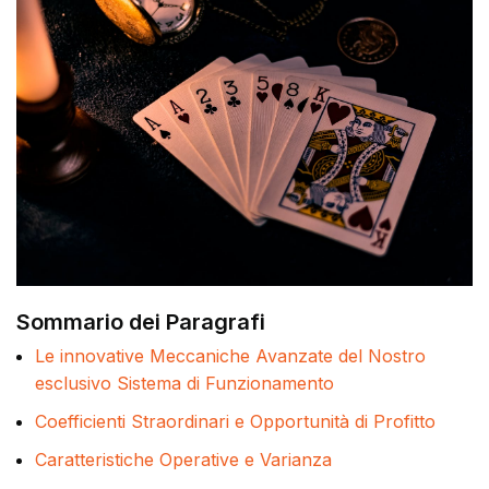
Sommario dei Paragrafi
Le innovative Meccaniche Avanzate del Nostro
esclusivo Sistema di Funzionamento
Coefficienti Straordinari e Opportunità di Profitto
Caratteristiche Operative e Varianza