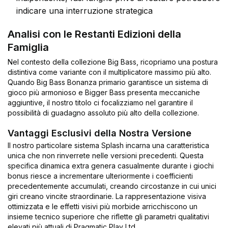
indicare una interruzione strategica
Analisi con le Restanti Edizioni della
Famiglia
Nel contesto della collezione Big Bass, ricopriamo una postura
distintiva come variante con il multiplicatore massimo più alto.
Quando Big Bass Bonanza primario garantisce un sistema di
gioco più armonioso e Bigger Bass presenta meccaniche
aggiuntive, il nostro titolo ci focalizziamo nel garantire il
possibilità di guadagno assoluto più alto della collezione.
Vantaggi Esclusivi della Nostra Versione
Il nostro particolare sistema Splash incarna una caratteristica
unica che non rinverrete nelle versioni precedenti. Questa
specifica dinamica extra genera casualmente durante i giochi
bonus riesce a incrementare ulteriormente i coefficienti
precedentemente accumulati, creando circostanze in cui unici
giri creano vincite straordinarie. La rappresentazione visiva
ottimizzata e le effetti visivi più morbide arricchiscono un
insieme tecnico superiore che riflette gli parametri qualitativi
elevati più attuali di Pragmatic Play Ltd.