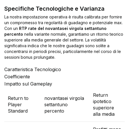
Specifiche Tecnologiche e Varianza
La nostra impostazione operativa è risulta calibrata per fornire
un compromesso tra regolarità di guadagno e potenziale max.
Con un
RTP rate del novantasei virgola settantuno
percento
nella variante normale, garantiamo un ritorno teorico
superiore alla media generale del settore. La volatilità
significativa indica che le nostre guadagni sono solite a
concentrarsi in periodi precisi, particolarmente nel corso di le
sessioni bonus prolungate.
Caratteristica Tecnologico
Coefficiente
Impatto sul Gameplay
Return
Return to
novantasei virgola
ipotetico
Player
settantuno
superiore
Standard
percento
alla media