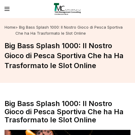
Home
> Big Bass Splash 1000: Il Nostro Gioco di Pesca Sportiva
Che ha Ha Trasformato le Slot Online
Big Bass Splash 1000: Il Nostro
Gioco di Pesca Sportiva Che ha Ha
Trasformato le Slot Online
Big Bass Splash 1000: Il Nostro
Gioco di Pesca Sportiva Che ha Ha
Trasformato le Slot Online