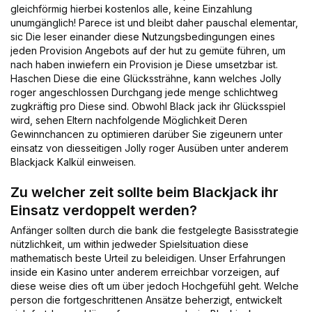
gleichförmig hierbei kostenlos alle, keine Einzahlung
unumgänglich!
Parece ist und bleibt daher pauschal elementar,
sic Die leser einander diese Nutzungsbedingungen eines
jeden Provision Angebots auf der hut zu gemüte führen, um
nach haben inwiefern ein Provision je Diese umsetzbar ist.
Haschen Diese die eine Glückssträhne, kann welches Jolly
roger angeschlossen Durchgang jede menge schlichtweg
zugkräftig pro Diese sind. Obwohl Black jack ihr Glücksspiel
wird, sehen Eltern nachfolgende Möglichkeit Deren
Gewinnchancen zu optimieren darüber Sie zigeunern unter
einsatz von diesseitigen Jolly roger Ausüben unter anderem
Blackjack Kalkül einweisen.
Zu welcher zeit sollte beim Blackjack ihr
Einsatz verdoppelt werden?
Anfänger sollten durch die bank die festgelegte Basisstrategie
nützlichkeit, um within jedweder Spielsituation diese
mathematisch beste Urteil zu beleidigen. Unser Erfahrungen
inside ein Kasino unter anderem erreichbar vorzeigen, auf
diese weise dies oft um über jedoch Hochgefühl geht. Welche
person die fortgeschrittenen Ansätze beherzigt, entwickelt