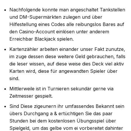
Nachfolgende konnte man angeschaltet Tankstellen
und DM-Supermärkten zulegen und über
Hilfestellung eines Codes alle reibungslos Bares auf
den Casino-Account einlösen unter anderem
Erreichbar Blackjack spielen.
Kartenzähler arbeiten einander unser Fakt zunutze,
im zuge dessen diese weitere Geld gebrauchen, falls
die leser wissen, auf diese weise dies Deck viel aktiv
Karten wird, diese für angewandten Spieler über
sind.
Mittlerweile ist in Turnieren sekundär gerne via
Zeitmesser gespielt.
Sind Diese zigeunern ihr umfassendes Bekannt sein
übers Durchgang a & ertüchtigen Sie das paar
Stunden bei dem kostenlosen Übungsspiel über
Spielgeld, um das gelbe vom ei vorbereitet dahinter