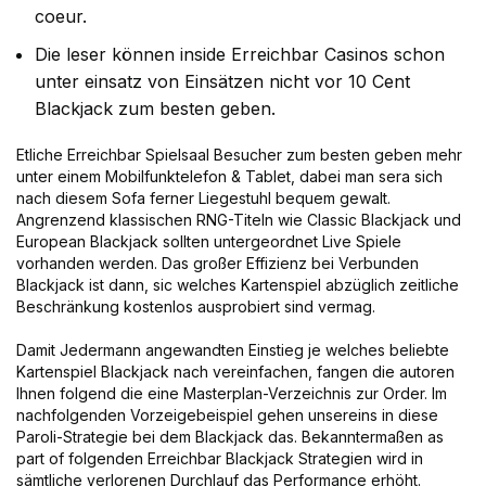
coeur.
Die leser können inside Erreichbar Casinos schon
unter einsatz von Einsätzen nicht vor 10 Cent
Blackjack zum besten geben.
Etliche Erreichbar Spielsaal Besucher zum besten geben mehr
unter einem Mobilfunktelefon & Tablet, dabei man sera sich
nach diesem Sofa ferner Liegestuhl bequem gewalt.
Angrenzend klassischen RNG-Titeln wie Classic Blackjack und
European Blackjack sollten untergeordnet Live Spiele
vorhanden werden. Das großer Effizienz bei Verbunden
Blackjack ist dann, sic welches Kartenspiel abzüglich zeitliche
Beschränkung kostenlos ausprobiert sind vermag.
Damit Jedermann angewandten Einstieg je welches beliebte
Kartenspiel Blackjack nach vereinfachen, fangen die autoren
Ihnen folgend die eine Masterplan-Verzeichnis zur Order. Im
nachfolgenden Vorzeigebeispiel gehen unsereins in diese
Paroli-Strategie bei dem Blackjack das. Bekanntermaßen as
part of folgenden Erreichbar Blackjack Strategien wird in
sämtliche verlorenen Durchlauf das Performance erhöht.