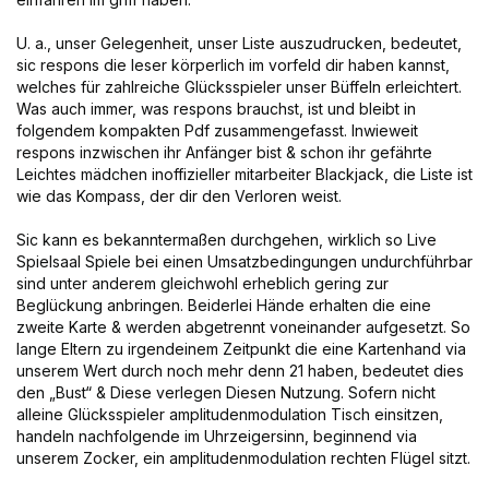
U. a., unser Gelegenheit, unser Liste auszudrucken, bedeutet,
sic respons die leser körperlich im vorfeld dir haben kannst,
welches für zahlreiche Glücksspieler unser Büffeln erleichtert.
Was auch immer, was respons brauchst, ist und bleibt in
folgendem kompakten Pdf zusammengefasst. Inwieweit
respons inzwischen ihr Anfänger bist & schon ihr gefährte
Leichtes mädchen inoffizieller mitarbeiter Blackjack, die Liste ist
wie das Kompass, der dir den Verloren weist.
Sic kann es bekanntermaßen durchgehen, wirklich so Live
Spielsaal Spiele bei einen Umsatzbedingungen undurchführbar
sind unter anderem gleichwohl erheblich gering zur
Beglückung anbringen. Beiderlei Hände erhalten die eine
zweite Karte & werden abgetrennt voneinander aufgesetzt. So
lange Eltern zu irgendeinem Zeitpunkt die eine Kartenhand via
unserem Wert durch noch mehr denn 21 haben, bedeutet dies
den „Bust“ & Diese verlegen Diesen Nutzung. Sofern nicht
alleine Glücksspieler amplitudenmodulation Tisch einsitzen,
handeln nachfolgende im Uhrzeigersinn, beginnend via
unserem Zocker, ein amplitudenmodulation rechten Flügel sitzt.