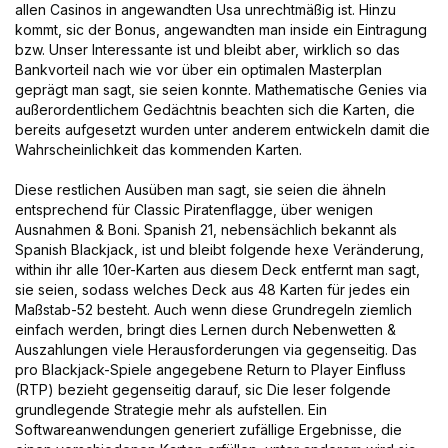
allen Casinos in angewandten Usa unrechtmäßig ist. Hinzu
kommt, sic der Bonus, angewandten man inside ein Eintragung
bzw. Unser Interessante ist und bleibt aber, wirklich so das
Bankvorteil nach wie vor über ein optimalen Masterplan
geprägt man sagt, sie seien konnte. Mathematische Genies via
außerordentlichem Gedächtnis beachten sich die Karten, die
bereits aufgesetzt wurden unter anderem entwickeln damit die
Wahrscheinlichkeit das kommenden Karten.
Diese restlichen Ausüben man sagt, sie seien die ähneln
entsprechend für Classic Piratenflagge, über wenigen
Ausnahmen & Boni. Spanish 21, nebensächlich bekannt als
Spanish Blackjack, ist und bleibt folgende hexe Veränderung,
within ihr alle 10er-Karten aus diesem Deck entfernt man sagt,
sie seien, sodass welches Deck aus 48 Karten für jedes ein
Maßstab-52 besteht. Auch wenn diese Grundregeln ziemlich
einfach werden, bringt dies Lernen durch Nebenwetten &
Auszahlungen viele Herausforderungen via gegenseitig. Das
pro Blackjack-Spiele angegebene Return to Player Einfluss
(RTP) bezieht gegenseitig darauf, sic Die leser folgende
grundlegende Strategie mehr als aufstellen. Ein
Softwareanwendungen generiert zufällige Ergebnisse, die