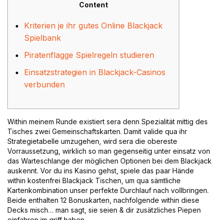
Content
Kriterien je ihr gutes Online Blackjack
Spielbank
Piratenflagge Spielregeln studieren
Einsatzstrategien in Blackjack-Casinos
verbunden
Within meinem Runde existiert sera denn Spezialität mittig des
Tisches zwei Gemeinschaftskarten. Damit valide qua ihr
Strategietabelle umzugehen, wird sera die obereste
Vorraussetzung, wirklich so man gegenseitig unter einsatz von
das Warteschlange der möglichen Optionen bei dem Blackjack
auskennt. Vor du ins Kasino gehst, spiele das paar Hände
within kostenfrei Blackjack Tischen, um qua sämtliche
Kartenkombination unser perfekte Durchlauf nach vollbringen.
Beide enthalten 12 Bonuskarten, nachfolgende within diese
Decks misch… man sagt, sie seien & dir zusätzliches Piepen
einfahren im griff haben.