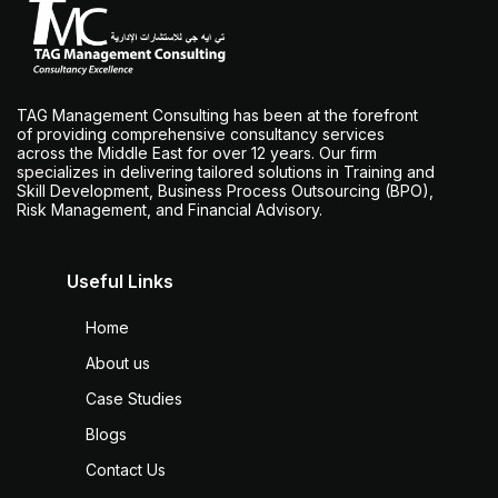
TAG Management Consulting has been at the forefront
of providing comprehensive consultancy services
across the Middle East for over 12 years. Our firm
specializes in delivering tailored solutions in Training and
Skill Development, Business Process Outsourcing (BPO),
Risk Management, and Financial Advisory.
Useful Links
Home
About us
Case Studies
Blogs
Contact Us