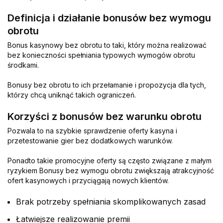
Definicja i działanie bonusów bez wymogu
obrotu
Bonus kasynowy bez obrotu to taki, który można realizować
bez konieczności spełniania typowych wymogów obrotu
środkami.
Bonusy bez obrotu to ich przełamanie i propozycja dla tych,
którzy chcą uniknąć takich ograniczeń.
Korzyści z bonusów bez warunku obrotu
Pozwala to na szybkie sprawdzenie oferty kasyna i
przetestowanie gier bez dodatkowych warunków.
Ponadto takie promocyjne oferty są często związane z małym
ryzykiem Bonusy bez wymogu obrotu zwiększają atrakcyjność
ofert kasynowych i przyciągają nowych klientów.
Brak potrzeby spełniania skomplikowanych zasad
Łatwiejsze realizowanie premii