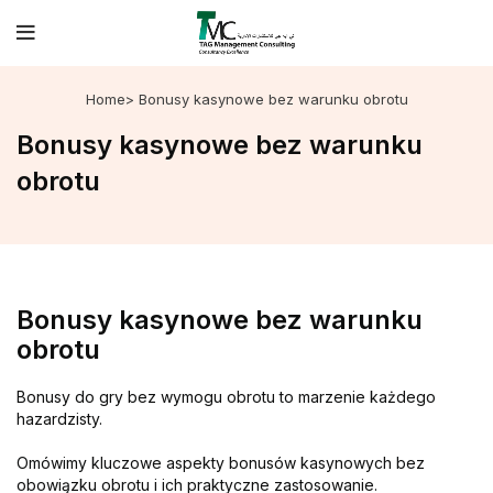
Home
> Bonusy kasynowe bez warunku obrotu
Bonusy kasynowe bez warunku
obrotu
Bonusy kasynowe bez warunku
obrotu
Bonusy do gry bez wymogu obrotu to marzenie każdego
hazardzisty.
Omówimy kluczowe aspekty bonusów kasynowych bez
obowiązku obrotu i ich praktyczne zastosowanie.