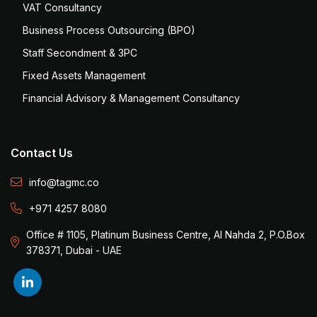
VAT Consultancy
Business Process Outsourcing (BPO)
Staff Secondment & 3PC
Fixed Assets Management
Financial Advisory & Management Consultancy
Contact Us
info@tagmc.co
+971 4257 8080
Office # 1105, Platinum Business Centre, Al Nahda 2, P.O.Box
378371, Dubai - UAE