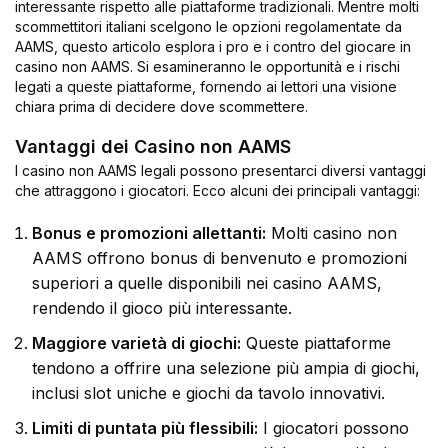
interessante rispetto alle piattaforme tradizionali. Mentre molti
scommettitori italiani scelgono le opzioni regolamentate da
AAMS, questo articolo esplora i pro e i contro del giocare in
casino non AAMS. Si esamineranno le opportunità e i rischi
legati a queste piattaforme, fornendo ai lettori una visione
chiara prima di decidere dove scommettere.
Vantaggi dei Casino non AAMS
I casino non AAMS legali possono presentarci diversi vantaggi
che attraggono i giocatori. Ecco alcuni dei principali vantaggi:
Bonus e promozioni allettanti:
Molti casino non
AAMS offrono bonus di benvenuto e promozioni
superiori a quelle disponibili nei casino AAMS,
rendendo il gioco più interessante.
Maggiore varietà di giochi:
Queste piattaforme
tendono a offrire una selezione più ampia di giochi,
inclusi slot uniche e giochi da tavolo innovativi.
Limiti di puntata più flessibili:
I giocatori possono