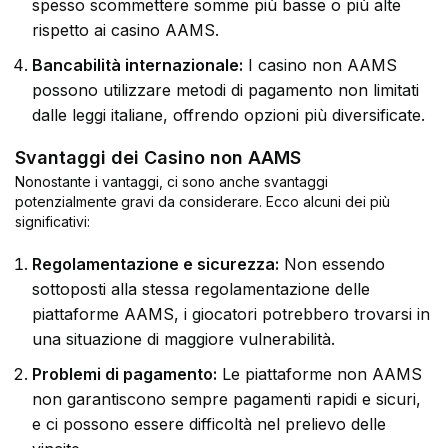
spesso scommettere somme più basse o più alte
rispetto ai casino AAMS.
Bancabilità internazionale:
I casino non AAMS
possono utilizzare metodi di pagamento non limitati
dalle leggi italiane, offrendo opzioni più diversificate.
Svantaggi dei Casino non AAMS
Nonostante i vantaggi, ci sono anche svantaggi
potenzialmente gravi da considerare. Ecco alcuni dei più
significativi:
Regolamentazione e sicurezza:
Non essendo
sottoposti alla stessa regolamentazione delle
piattaforme AAMS, i giocatori potrebbero trovarsi in
una situazione di maggiore vulnerabilità.
Problemi di pagamento:
Le piattaforme non AAMS
non garantiscono sempre pagamenti rapidi e sicuri,
e ci possono essere difficoltà nel prelievo delle