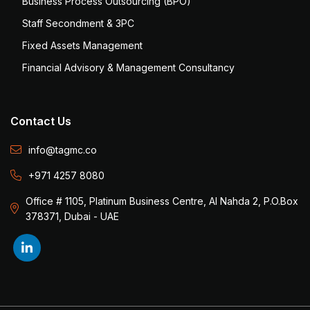
Business Process Outsourcing (BPO)
Staff Secondment & 3PC
Fixed Assets Management
Financial Advisory & Management Consultancy
Contact Us
info@tagmc.co
+971 4257 8080
Office # 1105, Platinum Business Centre, Al Nahda 2, P.O.Box
378371, Dubai - UAE