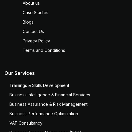
About us
Case Studies
Blogs
Contact Us
Privacy Policy
Terms and Conditions
Our Services
Trainings & Skills Development
Business Intelligence & Financial Services
Business Assurance & Risk Management
Business Performance Optimization
VAT Consultancy