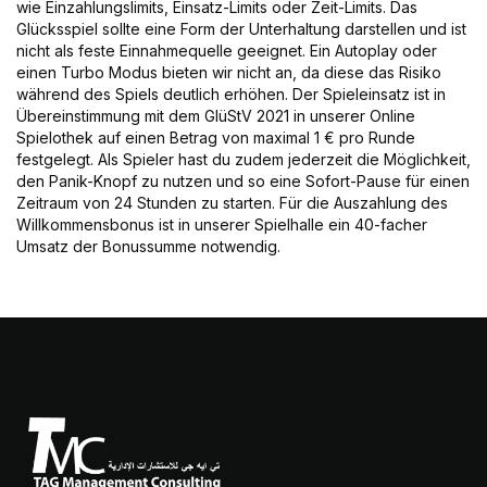
wie Einzahlungslimits, Einsatz-Limits oder Zeit-Limits. Das
Glücksspiel sollte eine Form der Unterhaltung darstellen und ist
nicht als feste Einnahmequelle geeignet. Ein Autoplay oder
einen Turbo Modus bieten wir nicht an, da diese das Risiko
während des Spiels deutlich erhöhen. Der Spieleinsatz ist in
Übereinstimmung mit dem GlüStV 2021 in unserer Online
Spielothek auf einen Betrag von maximal 1 € pro Runde
festgelegt. Als Spieler hast du zudem jederzeit die Möglichkeit,
den Panik-Knopf zu nutzen und so eine Sofort-Pause für einen
Zeitraum von 24 Stunden zu starten. Für die Auszahlung des
Willkommensbonus ist in unserer Spielhalle ein 40-facher
Umsatz der Bonussumme notwendig.