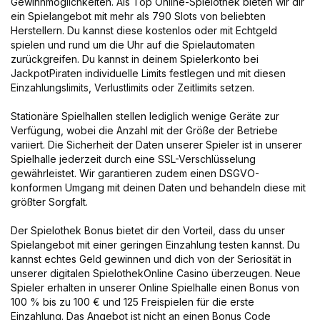
Gewinnmöglichkeiten. Als Top Online-Spielothek bieten wir dir
ein Spielangebot mit mehr als 790 Slots von beliebten
Herstellern. Du kannst diese kostenlos oder mit Echtgeld
spielen und rund um die Uhr auf die Spielautomaten
zurückgreifen. Du kannst in deinem Spielerkonto bei
JackpotPiraten individuelle Limits festlegen und mit diesen
Einzahlungslimits, Verlustlimits oder Zeitlimits setzen.
Stationäre Spielhallen stellen lediglich wenige Geräte zur
Verfügung, wobei die Anzahl mit der Größe der Betriebe
variiert. Die Sicherheit der Daten unserer Spieler ist in unserer
Spielhalle jederzeit durch eine SSL-Verschlüsselung
gewährleistet. Wir garantieren zudem einen DSGVO-
konformen Umgang mit deinen Daten und behandeln diese mit
größter Sorgfalt.
Der Spielothek Bonus bietet dir den Vorteil, dass du unser
Spielangebot mit einer geringen Einzahlung testen kannst. Du
kannst echtes Geld gewinnen und dich von der Seriosität in
unserer digitalen SpielothekOnline Casino überzeugen. Neue
Spieler erhalten in unserer Online Spielhalle einen Bonus von
100 % bis zu 100 € und 125 Freispielen für die erste
Einzahlung. Das Angebot ist nicht an einen Bonus Code