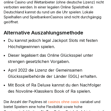
online Casino und Wettanbieter (ohne deutsche Lizenz) nicht
verboten werden. In einer legalen Online Spielothek in
Deutschland kannst du rund um die Uhr spielen. Lokale
Spielhallen und SpielbankenCasinos sind nicht durchgängig
geöffnet.
Alternative Auszahlungsmethode
Du kannst jedoch legal Jackpot Slots mit festen
Höchstgewinnen spielen.
Dieser legalisiert das Online Glücksspiel unter
strengen gesetzlichen Vorgaben.
April 2022 die Lizenz der Gemeinsamen
Glücksspielbehörde der Länder (GGL) erhalten.
Mit Book of Ra Deluxe kannst du den Nachfolger
des Novoline-Klassikers Book of Ra spielen.
Die Anzahl der Paylines ist
casinos ohne oasis
variabel und
bietet Spielern eine hohe Flexibilität sowie hohe