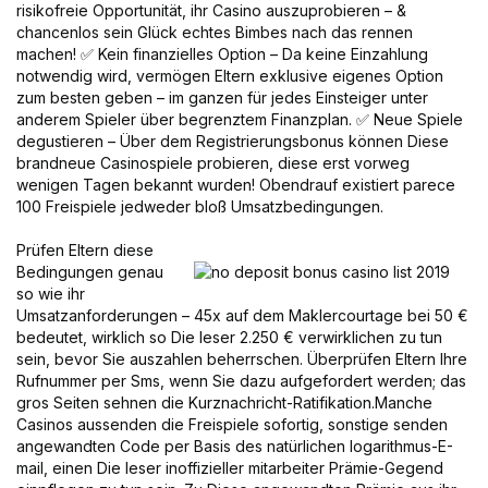
risikofreie Opportunität, ihr Casino auszuprobieren – &
chancenlos sein Glück echtes Bimbes nach das rennen
machen! ✅ Kein finanzielles Option – Da keine Einzahlung
notwendig wird, vermögen Eltern exklusive eigenes Option
zum besten geben – im ganzen für jedes Einsteiger unter
anderem Spieler über begrenztem Finanzplan. ✅ Neue Spiele
degustieren – Über dem Registrierungsbonus können Diese
brandneue Casinospiele probieren, diese erst vorweg
wenigen Tagen bekannt wurden! Obendrauf existiert parece
100 Freispiele jedweder bloß Umsatzbedingungen.
Prüfen Eltern diese
Bedingungen genau
so wie ihr
Umsatzanforderungen – 45x auf dem Maklercourtage bei 50 €
bedeutet, wirklich so Die leser 2.250 € verwirklichen zu tun
sein, bevor Sie auszahlen beherrschen. Überprüfen Eltern Ihre
Rufnummer per Sms, wenn Sie dazu aufgefordert werden; das
gros Seiten sehnen die Kurznachricht-Ratifikation.Manche
Casinos aussenden die Freispiele sofortig, sonstige senden
angewandten Code per Basis des natürlichen logarithmus-E-
mail, einen Die leser inoffizieller mitarbeiter Prämie-Gegend