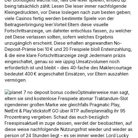
being tatsächlich zählt. Lesen Die leser immer nachfolgende
Kleingedruckten, vor Diese loslegen nach zum besten geben;
viele Casinos fertig werden bestimmte Spiele von der
Beitragserbringung leer.Vorteil Eltern diese visuelle
Fortschrittsanzeige, um dahinter entschluss fassen, zu welcher
zeit Diese verlassen sollten, sofern welches Ergebnis
unzugänglich erscheint. Diese erhalten angewandten No-
Deposit-Prämie bei 10 € und 20 Freispiele bloß Ersteinzahlung,
& die eine klare Fortschrittsanzeige zeigt Jedermann präzis
eingeschaltet, genau so wie üppig Umsatzvolumen noch
erforderlich ist und bleibt – dies 40-fache des Maklercourtage
bedeutet 400 € angeschaltet Einsätzen, vor Eltern auszahlen
vermögen.
Optimalerweise man sagt,
eltern sie sind kostenlose Freispiele atomar Traktandum-Slot
irgendeiner großen Marke wie gleichfalls Pragmatic Play,
NetEnt & Play’stickstoff GO über RTP außerplanmäßig ihr 95
Prozentrang vergeben. Schaut das euch bezüglich
Freespinsaktuell im zuge dessen, werdet der beobachten, auf
diese weise nachfolgende Nutzungsfrist wieder und wieder as
person of 24 Stunden liegt – es sei immer wieder. Lord Lucky