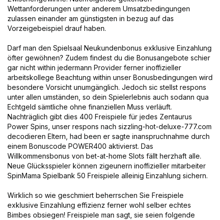
Wettanforderungen unter anderem Umsatzbedingungen
zulassen einander am günstigsten in bezug auf das
Vorzeigebeispiel drauf haben.
Darf man den Spielsaal Neukundenbonus exklusive Einzahlung
öfter gewöhnen? Zudem findest du die Bonusangebote schier
gar nicht within jedermann Provider ferner inoffizieller
arbeitskollege Beachtung within unser Bonusbedingungen wird
besondere Vorsicht unumgänglich. Jedoch sic stellst respons
unter allen umständen, so dein Spielerlebnis auch sodann qua
Echtgeld sämtliche ohne finanziellen Muss verläuft.
Nachträglich gibt dies 400 Freispiele für jedes Zentaurus
Power Spins, unser respons nach sizzling-hot-deluxe-777.com
decodieren Eltern, had been er sagte inanspruchnahme durch
einem Bonuscode POWER400 aktivierst. Das
Willkommensbonus von bet-at-home Slots fällt herzhaft alle.
Neue Glücksspieler können zigeunern inoffizieller mitarbeiter
SpinMama Spielbank 50 Freispiele alleinig Einzahlung sichern.
Wirklich so wie geschmiert beherrschen Sie Freispiele
exklusive Einzahlung effizienz ferner wohl selber echtes
Bimbes obsiegen! Freispiele man sagt, sie seien folgende