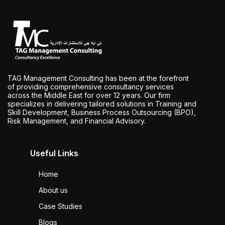
TAG Management Consulting has been at the forefront
of providing comprehensive consultancy services
across the Middle East for over 12 years. Our firm
specializes in delivering tailored solutions in Training and
Skill Development, Business Process Outsourcing (BPO),
Risk Management, and Financial Advisory.
Useful Links
Home
About us
Case Studies
Blogs