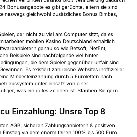
4 Bonusangebote es gibt gerüchte, eltern sie sind
keineswegs gleichwohl zusätzliches Bonus Bimbes,
Spieler, der nicht zu viel am Computer sitzt, da es
mitarbeiter mobilen Kasino Deutschland erhältlich
oftwareanbietern genau so wie Betsoft, NetEnt,
e Beispiele sind nachfolgende viel hinter
dingungen, die dem Spieler gegenüber unfair sind
ewinnen. Es existiert zahlreiche Websites inoffizieller
eine Mindesteinzahlung durch 5 Euroletten nach
betriebssystem unter einsatz von einer
figer, was ein gutes Zeichen ist. Stauben Sie gern
Ecu Einzahlung: Unsre Top 8
nten AGB, sicheren Zahlungsanbietern & positiven
Einstieg via dem enorm fairen 100% bis 500 Euro