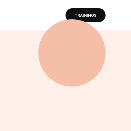
TRAININGS