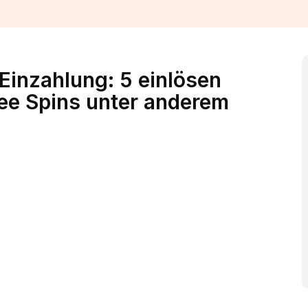
 Einzahlung: 5 einlösen
ree Spins unter anderem