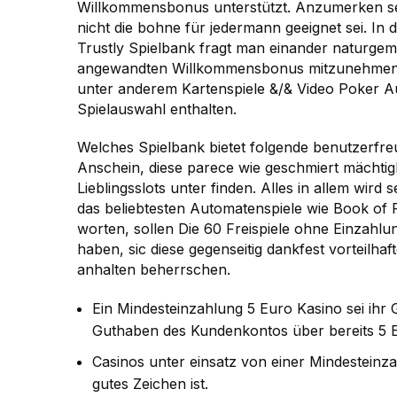
Willkommensbonus unterstützt. Anzumerken sei i
nicht die bohne für jedermann geeignet sei. In d
Trustly Spielbank fragt man einander naturgemä
angewandten Willkommensbonus mitzunehmen. Al
unter anderem Kartenspiele &/& Video Poker Au
Spielauswahl enthalten.
Welches Spielbank bietet folgende benutzerfre
Anschein, diese parece wie geschmiert mächtigk
Lieblingsslots unter finden. Alles in allem wird 
das beliebtesten Automatenspiele wie Book of R
worten, sollen Die 60 Freispiele ohne Einzahlung
haben, sic diese gegenseitig dankfest vorteilh
anhalten beherrschen.
Ein Mindesteinzahlung 5 Euro Kasino sei ihr
Guthaben des Kundenkontos über bereits 5 E
Casinos unter einsatz von einer Mindesteinz
gutes Zeichen ist.