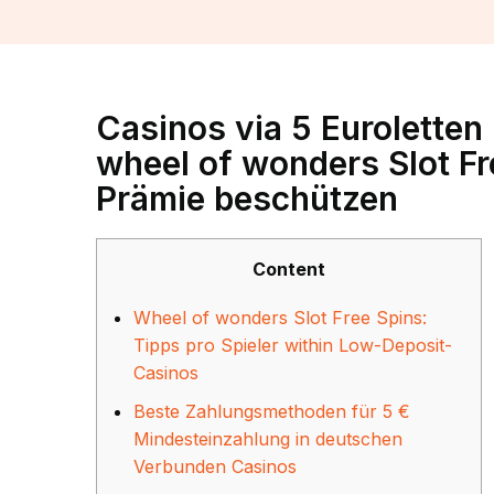
Casinos via 5 Euroletten
wheel of wonders Slot F
Prämie beschützen
Content
Wheel of wonders Slot Free Spins:
Tipps pro Spieler within Low-Deposit-
Casinos
Beste Zahlungsmethoden für 5 €
Mindesteinzahlung in deutschen
Verbunden Casinos