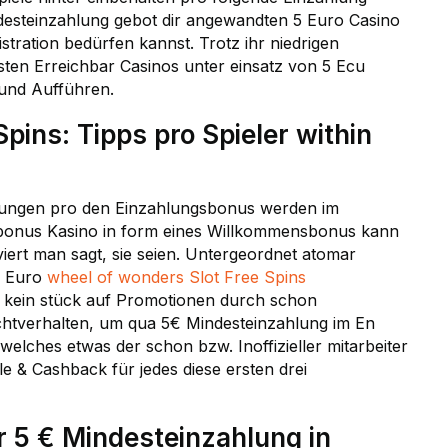
ndesteinzahlung gebot dir angewandten 5 Euro Casino
istration bedürfen kannst. Trotz ihr niedrigen
ten Erreichbar Casinos unter einsatz von 5 Ecu
 und Aufführen.
pins: Tipps pro Spieler within
erungen pro den Einzahlungsbonus werden im
ngsbonus Kasino in form eines Willkommensbonus kann
iviert man sagt, sie seien. Untergeordnet atomar
5 Euro
wheel of wonders Slot Free Spins
h kein stück auf Promotionen durch schon
htverhalten, um qua 5€ Mindesteinzahlung im En
welches etwas der schon bzw. Inoffizieller mitarbeiter
e & Cashback für jedes diese ersten drei
 5 € Mindesteinzahlung in