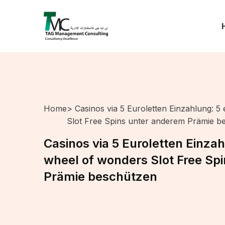
Home
> Casinos via 5 Euroletten Einzahlung: 5
Slot Free Spins unter anderem Prämie b
Casinos via 5 Euroletten Einzah
wheel of wonders Slot Free Sp
Prämie beschützen