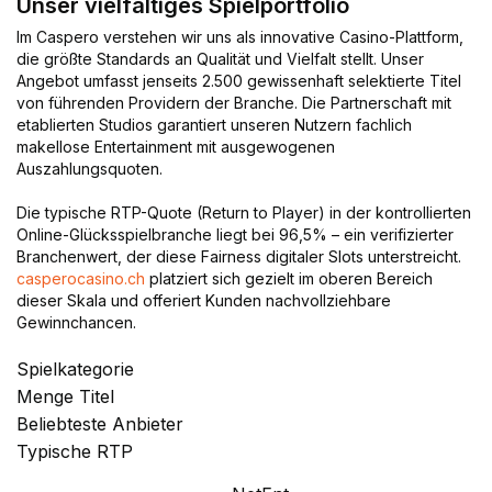
Unser vielfältiges Spielportfolio
Im Caspero verstehen wir uns als innovative Casino-Plattform,
die größte Standards an Qualität und Vielfalt stellt. Unser
Angebot umfasst jenseits 2.500 gewissenhaft selektierte Titel
von führenden Providern der Branche. Die Partnerschaft mit
etablierten Studios garantiert unseren Nutzern fachlich
makellose Entertainment mit ausgewogenen
Auszahlungsquoten.
Die typische RTP-Quote (Return to Player) in der kontrollierten
Online-Glücksspielbranche liegt bei 96,5% – ein verifizierter
Branchenwert, der diese Fairness digitaler Slots unterstreicht.
casperocasino.ch
platziert sich gezielt im oberen Bereich
dieser Skala und offeriert Kunden nachvollziehbare
Gewinnchancen.
Spielkategorie
Menge Titel
Beliebteste Anbieter
Typische RTP