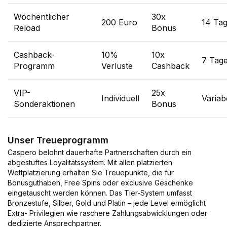
Wöchentlicher
30x
200 Euro
14 Ta
Reload
Bonus
Cashback-
10%
10x
7 Tag
Programm
Verluste
Cashback
VIP-
25x
Individuell
Variab
Sonderaktionen
Bonus
Unser Treueprogramm
Caspero belohnt dauerhafte Partnerschaften durch ein
abgestuftes Loyalitätssystem. Mit allen platzierten
Wettplatzierung erhalten Sie Treuepunkte, die für
Bonusguthaben, Free Spins oder exclusive Geschenke
eingetauscht werden können. Das Tier-System umfasst
Bronzestufe, Silber, Gold und Platin – jede Level ermöglicht
Extra- Privilegien wie raschere Zahlungsabwicklungen oder
dedizierte Ansprechpartner.