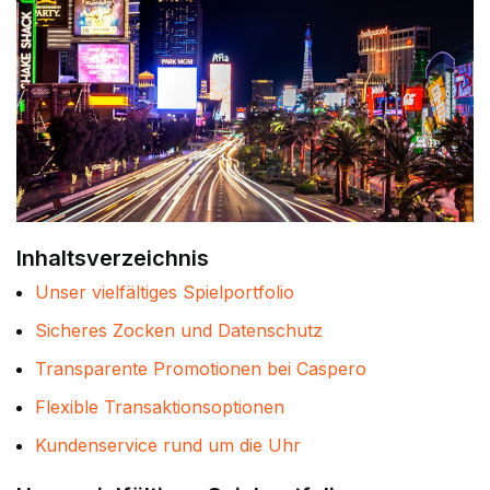
Inhaltsverzeichnis
Unser vielfältiges Spielportfolio
Sicheres Zocken und Datenschutz
Transparente Promotionen bei Caspero
Flexible Transaktionsoptionen
Kundenservice rund um die Uhr