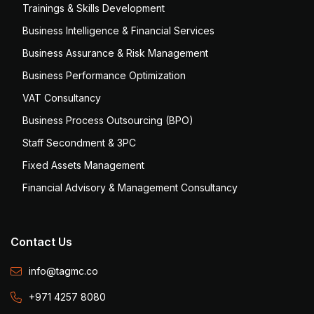
Trainings & Skills Development
Business Intelligence & Financial Services
Business Assurance & Risk Management
Business Performance Optimization
VAT Consultancy
Business Process Outsourcing (BPO)
Staff Secondment & 3PC
Fixed Assets Management
Financial Advisory & Management Consultancy
Contact Us
info@tagmc.co
+971 4257 8080