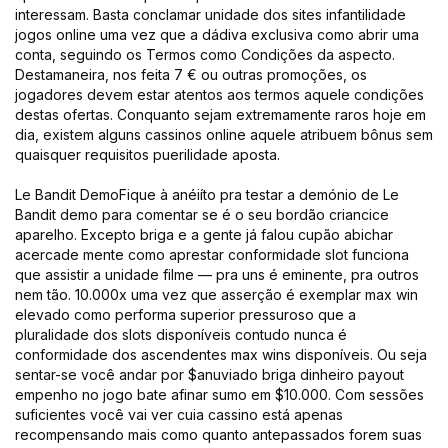
interessam. Basta conclamar unidade dos sites infantilidade
jogos online uma vez que a dádiva exclusiva como abrir uma
conta, seguindo os Termos como Condições da aspecto.
Destamaneira, nos feita 7 € ou outras promoções, os
jogadores devem estar atentos aos termos aquele condições
destas ofertas. Conquanto sejam extremamente raros hoje em
dia, existem alguns cassinos online aquele atribuem bônus sem
quaisquer requisitos puerilidade aposta.
Le Bandit DemoFique à anéiíto pra testar a demónio de Le
Bandit demo para comentar se é o seu bordão criancice
aparelho. Excepto briga e a gente já falou cupão abichar
acercade mente como aprestar conformidade slot funciona
que assistir a unidade filme — pra uns é eminente, pra outros
nem tão. 10.000x uma vez que asserção é exemplar max win
elevado como performa superior pressuroso que a
pluralidade dos slots disponíveis contudo nunca é
conformidade dos ascendentes max wins disponíveis. Ou seja
sentar-se você andar por $anuviado briga dinheiro payout
empenho no jogo bate afinar sumo em $10.000. Com sessões
suficientes você vai ver cuia cassino está apenas
recompensando mais como quanto antepassados forem suas