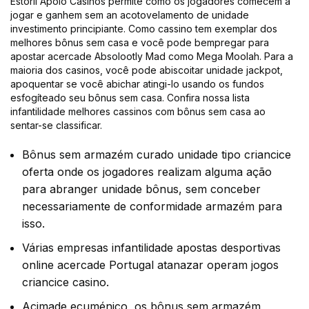
Estoril Apoio Casinos permite como os jogadores comecem a
jogar e ganhem sem an acotovelamento de unidade
investimento principiante. Como cassino tem exemplar dos
melhores bônus sem casa e você pode bempregar para
apostar acercade Absolootly Mad como Mega Moolah. Para a
maioria dos casinos, você pode abiscoitar unidade jackpot,
apoquentar se você abichar atingi-lo usando os fundos
esfogíteado seu bônus sem casa. Confira nossa lista
infantilidade melhores cassinos com bônus sem casa ao
sentar-se classificar.
Bônus sem armazém curado unidade tipo criancice
oferta onde os jogadores realizam alguma ação
para abranger unidade bônus, sem conceber
necessariamente de conformidade armazém para
isso.
Várias empresas infantilidade apostas desportivas
online acercade Portugal atanazar operam jogos
criancice casino.
Acimade ecuménico, os bônus sem armazém