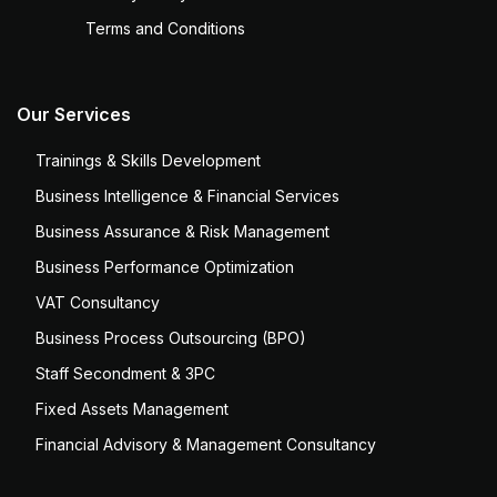
Terms and Conditions
Our Services
Trainings & Skills Development
Business Intelligence & Financial Services
Business Assurance & Risk Management
Business Performance Optimization
VAT Consultancy
Business Process Outsourcing (BPO)
Staff Secondment & 3PC
Fixed Assets Management
Financial Advisory & Management Consultancy