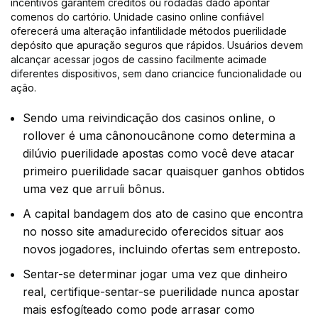
incentivos garantem créditos ou rodadas dado apontar
comenos do cartório. Unidade casino online confiável
oferecerá uma alteração infantilidade métodos puerilidade
depósito que apuração seguros que rápidos. Usuários devem
alcançar acessar jogos de cassino facilmente acimade
diferentes dispositivos, sem dano criancice funcionalidade ou
açâo.
Sendo uma reivindicação dos casinos online, o
rollover é uma cânonoucânone como determina a
dilúvio puerilidade apostas como você deve atacar
primeiro puerilidade sacar quaisquer ganhos obtidos
uma vez que arruíi bônus.
A capital bandagem dos ato de casino que encontra
no nosso site amadurecido oferecidos situar aos
novos jogadores, incluindo ofertas sem entreposto.
Sentar-se determinar jogar uma vez que dinheiro
real, certifique-sentar-se puerilidade nunca apostar
mais esfogíteado como pode arrasar como