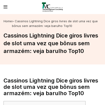
Home
> Cassinos Lightning Dice giros livres de slot uma vez que
bônus sem armazém: veja barulho Top10
Cassinos Lightning Dice giros livres
de slot uma vez que bônus sem
armazém: veja barulho Top10
Cassinos Lightning Dice giros livres
de slot uma vez que bônus sem
armazém: veja barulho Top10