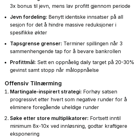
3x bonus til jevn, mens lav profitt gjennom periode
Jevn fordeling:
Benytt identiske innsatser på all
sesjon for det å hindre massive reduksjoner i
spesifikke økter
Tapsgrense grenser:
Terminer spillingen når 3
sammenhengende tap for å bevare bankrollen
Profittmål:
Sett en oppnåelig daily target på 20-30%
gevinst samt stopp når måloppnåelse
Offensiv Tilnærming
Martingale-inspirert strategi:
Forhøy satsen
progressivt etter hvert som negative runder for å
eliminere foregående uheldige runder
Søke etter store multiplikatorer:
Fortsett inntil
minimum 8x-10x ved innløsning, godtar kraftigere
eksponering