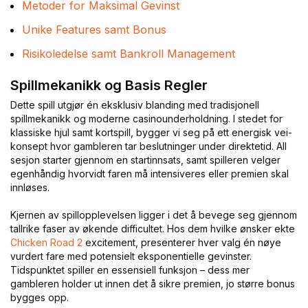
Metoder for Maksimal Gevinst
Unike Features samt Bonus
Risikoledelse samt Bankroll Management
Spillmekanikk og Basis Regler
Dette spill utgjør én eksklusiv blanding med tradisjonell
spillmekanikk og moderne casinounderholdning. I stedet for
klassiske hjul samt kortspill, bygger vi seg på ett energisk vei-
konsept hvor gambleren tar beslutninger under direktetid. All
sesjon starter gjennom en startinnsats, samt spilleren velger
egenhåndig hvorvidt faren må intensiveres eller premien skal
innløses.
Kjernen av spillopplevelsen ligger i det å bevege seg gjennom
tallrike faser av økende difficultet. Hos dem hvilke ønsker ekte
Chicken Road 2
excitement, presenterer hver valg én nøye
vurdert fare med potensielt eksponentielle gevinster.
Tidspunktet spiller en essensiell funksjon – dess mer
gambleren holder ut innen det å sikre premien, jo større bonus
bygges opp.