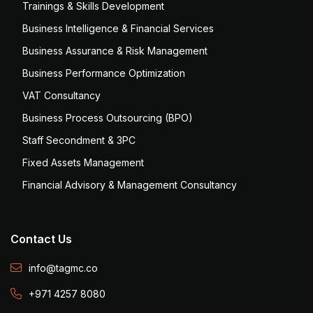
Trainings & Skills Development
Business Intelligence & Financial Services
Business Assurance & Risk Management
Business Performance Optimization
VAT Consultancy
Business Process Outsourcing (BPO)
Staff Secondment & 3PC
Fixed Assets Management
Financial Advisory & Management Consultancy
Contact Us
info@tagmc.co
+971 4257 8080