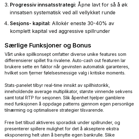
Progressiv innsatsstrategi:
Åpne lavt for så å øk
innsatsen systematisk ved all vellykket runde
Sesjons- kapital:
Allokér eneste 30-40% av
komplett kapital ved aggressive spillrunder
Særlige Funksjoner og Bonus
Vårt unike spillkonsept omfatter diverse unike features som
differensierer spillet fra rivalene. Auto-cash out featuren lar
brukere sette en faktor når gevinsten automatisk garanteres,
hvilket som fjerner følelsesmessige valg i kritiske moments.
Stats-panelet tilbyr real-time innsikt av spillhistorikk,
inneholdende average multiplikator, største vinnende sekvens
samt total RTP for sesjonen. Slik åpenhet hjelper gamblere
med funksjonen å oppdage patterns gjennom egen personlige
tilnærming og optimalisere strategier tilsvarende.
Free bet tilbud aktiveres sporadisk under spillrunder, og
presenterer spillere mulighet for det å akseptere ekstra
eksponering helt uten å benytte egen bankrulle. Slike