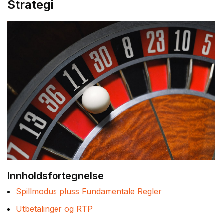
Strategi
Innholdsfortegnelse
Spillmodus pluss Fundamentale Regler
Utbetalinger og RTP