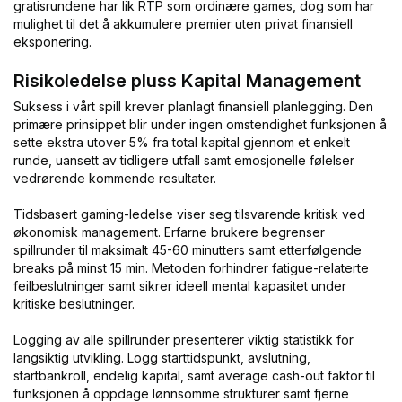
gratisrundene har lik RTP som ordinære games, dog som har
mulighet til det å akkumulere premier uten privat finansiell
eksponering.
Risikoledelse pluss Kapital Management
Suksess i vårt spill krever planlagt finansiell planlegging. Den
primære prinsippet blir under ingen omstendighet funksjonen å
sette ekstra utover 5% fra total kapital gjennom et enkelt
runde, uansett av tidligere utfall samt emosjonelle følelser
vedrørende kommende resultater.
Tidsbasert gaming-ledelse viser seg tilsvarende kritisk ved
økonomisk management. Erfarne brukere begrenser
spillrunder til maksimalt 45-60 minutters samt etterfølgende
breaks på minst 15 min. Metoden forhindrer fatigue-relaterte
feilbeslutninger samt sikrer ideell mental kapasitet under
kritiske beslutninger.
Logging av alle spillrunder presenterer viktig statistikk for
langsiktig utvikling. Logg starttidspunkt, avslutning,
startbankroll, endelig kapital, samt average cash-out faktor til
funksjonen å oppdage lønnsomme strukturer samt fjerne