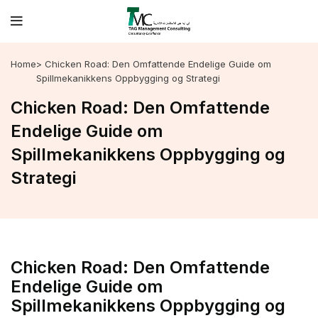
Home
> Chicken Road: Den Omfattende Endelige Guide om
Spillmekanikkens Oppbygging og Strategi
Chicken Road: Den Omfattende
Endelige Guide om
Spillmekanikkens Oppbygging og
Strategi
Chicken Road: Den Omfattende
Endelige Guide om
Spillmekanikkens Oppbygging og