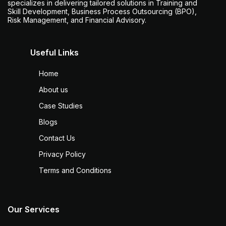
specializes in delivering tailored solutions in Training and
Skill Development, Business Process Outsourcing (BPO),
Risk Management, and Financial Advisory.
Useful Links
Home
About us
Case Studies
Blogs
Contact Us
Privacy Policy
Terms and Conditions
Our Services