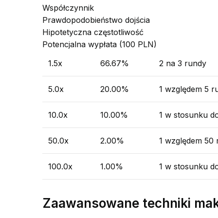
Współczynnik
Prawdopodobieństwo dojścia
Hipotetyczna częstotliwość
Potencjalna wypłata (100 PLN)
1.5x
66.67%
2 na 3 rundy
5.0x
20.00%
1 względem 5 r
10.0x
10.00%
1 w stosunku d
50.0x
2.00%
1 względem 50
100.0x
1.00%
1 w stosunku d
Zaawansowane techniki mak