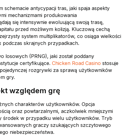
hemacie antycypacji tras, jaki spaja aspekty
nymi mechanizmami produkowania
dają się intensywnie ewoluującą swoją trasę,
apitału przed możliwym kolizją. Kluczową cechą
zejrzysty system multiplikatorów, co osiąga wielkości
x podczas skrajnych przypadkach.
owo losowych (PRNG), jaki został poddany
tytucje certyfikujące.
Chicken Road Casino
stosuje
ę pojedynczej rozgrywki za sprawą użytkowników
em gry.
fekt względem grę
óżnych charakterów użytkowników. Opcja
cią oraz powtarzalnymi, aczkolwiek mniejszymi
y środek w przypadku wielu użytkowników. Tryb
wansowanych graczy szukających szczytowego
ego niebezpieczeństwa.