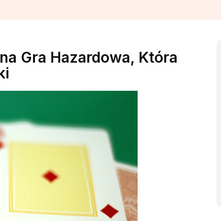
na Gra Hazardowa, Która
ki