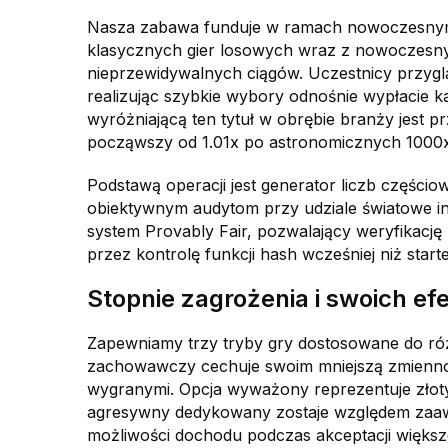
Nasza zabawa funduje w ramach nowoczesnym sc
klasycznych gier losowych wraz z nowoczes
nieprzewidywalnych ciągów. Uczestnicy przyglą
realizując szybkie wybory odnośnie wypłacie k
wyróżniającą ten tytuł w obrębie branży jest pr
począwszy od 1.01x po astronomicznych 1000
Podstawą operacji jest generator liczb części
obiektywnym audytom przy udziale światowe ins
system Provably Fair, pozwalający weryfikacj
przez kontrolę funkcji hash wcześniej niż start
Stopnie zagrożenia i swoich e
Zapewniamy trzy tryby gry dostosowane do r
zachowawczy cechuje swoim mniejszą zmiennoś
wygranymi. Opcja wyważony reprezentuje złot
agresywny dedykowany zostaje względem zaa
możliwości dochodu podczas akceptacji większ