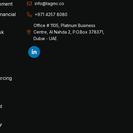
opment
info@tagmc.co
inancial
+971 4257 8080
Office # 1105, Platinum Business
sk
Centre, Al Nahda 2, P.O.Box 378371,
Dubai - UAE
rcing
t
y