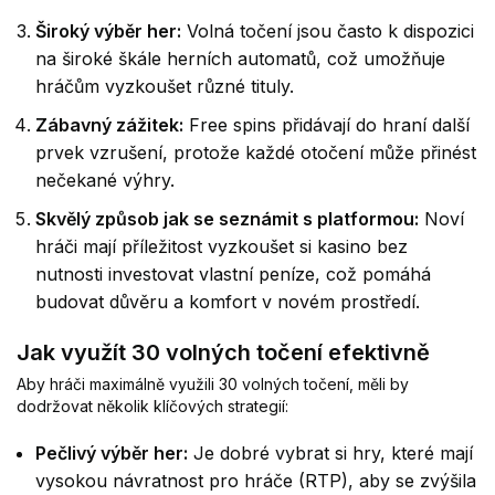
Široký výběr her:
Volná točení jsou často k dispozici
na široké škále herních automatů, což umožňuje
hráčům vyzkoušet různé tituly.
Zábavný zážitek:
Free spins přidávají do hraní další
prvek vzrušení, protože každé otočení může přinést
nečekané výhry.
Skvělý způsob jak se seznámit s platformou:
Noví
hráči mají příležitost vyzkoušet si kasino bez
nutnosti investovat vlastní peníze, což pomáhá
budovat důvěru a komfort v novém prostředí.
Jak využít 30 volných točení efektivně
Aby hráči maximálně využili 30 volných točení, měli by
dodržovat několik klíčových strategií:
Pečlivý výběr her:
Je dobré vybrat si hry, které mají
vysokou návratnost pro hráče (RTP), aby se zvýšila