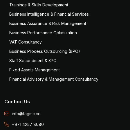
Trainings & Skills Development
Business Intelligence & Financial Services
Business Assurance & Risk Management
Business Performance Optimization
VAT Consultancy
Business Process Outsourcing (BPO)
Staff Secondment & 3PC
Fixed Assets Management
Financial Advisory & Management Consultancy
Contact Us
info@tagmc.co
+971 4257 8080