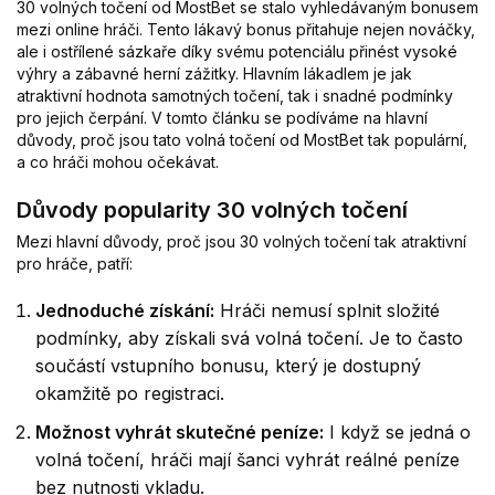
30 volných točení od MostBet se stalo vyhledávaným bonusem
mezi online hráči. Tento lákavý bonus přitahuje nejen nováčky,
ale i ostřílené sázkaře díky svému potenciálu přinést vysoké
výhry a zábavné herní zážitky. Hlavním lákadlem je jak
atraktivní hodnota samotných točení, tak i snadné podmínky
pro jejich čerpání. V tomto článku se podíváme na hlavní
důvody, proč jsou tato volná točení od MostBet tak populární,
a co hráči mohou očekávat.
Důvody popularity 30 volných točení
Mezi hlavní důvody, proč jsou 30 volných točení tak atraktivní
pro hráče, patří:
Jednoduché získání:
Hráči nemusí splnit složité
podmínky, aby získali svá volná točení. Je to často
součástí vstupního bonusu, který je dostupný
okamžitě po registraci.
Možnost vyhrát skutečné peníze:
I když se jedná o
volná točení, hráči mají šanci vyhrát reálné peníze
bez nutnosti vkladu.