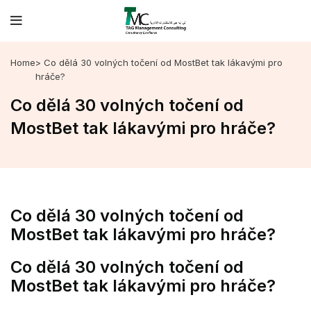
Home
> Co dělá 30 volných točení od MostBet tak lákavými pro
hráče?
Co dělá 30 volných točení od
MostBet tak lákavými pro hráče?
Co dělá 30 volných točení od
MostBet tak lákavými pro hráče?
Co dělá 30 volných točení od
MostBet tak lákavými pro hráče?