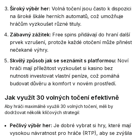
Široký výběr her:
Volná točení jsou často k dispozici
na široké škále herních automatů, což umožňuje
hráčům vyzkoušet různé tituly.
Zábavný zážitek:
Free spins přidávají do hraní další
prvek vzrušení, protože každé otočení může přinést
nečekané výhry.
Skvělý způsob jak se seznámit s platformou:
Noví
hráči mají příležitost vyzkoušet si kasino bez
nutnosti investovat vlastní peníze, což pomáhá
budovat důvěru a komfort v novém prostředí.
Jak využít 30 volných točení efektivně
Aby hráči maximálně využili 30 volných točení, měli by
dodržovat několik klíčových strategií:
Pečlivý výběr her:
Je dobré vybrat si hry, které mají
vysokou návratnost pro hráče (RTP), aby se zvýšila