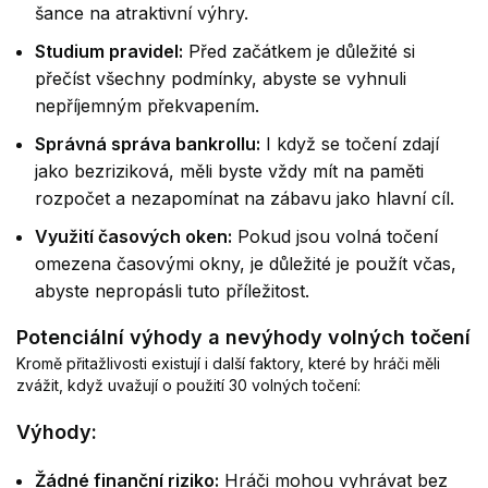
šance na atraktivní výhry.
Studium pravidel:
Před začátkem je důležité si
přečíst všechny podmínky, abyste se vyhnuli
nepříjemným překvapením.
Správná správa bankrollu:
I když se točení zdají
jako bezriziková, měli byste vždy mít na paměti
rozpočet a nezapomínat na zábavu jako hlavní cíl.
Využití časových oken:
Pokud jsou volná točení
omezena časovými okny, je důležité je použít včas,
abyste nepropásli tuto příležitost.
Potenciální výhody a nevýhody volných točení
Kromě přitažlivosti existují i další faktory, které by hráči měli
zvážit, když uvažují o použití 30 volných točení:
Výhody:
Žádné finanční riziko:
Hráči mohou vyhrávat bez