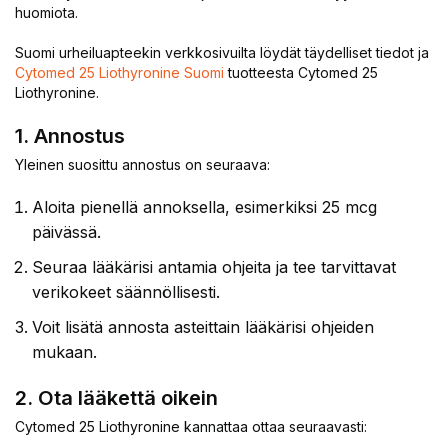
huomiota.
Suomi urheiluapteekin verkkosivuilta löydät täydelliset tiedot ja
Cytomed 25 Liothyronine Suomi
tuotteesta Cytomed 25
Liothyronine.
1. Annostus
Yleinen suosittu annostus on seuraava:
Aloita pienellä annoksella, esimerkiksi 25 mcg
päivässä.
Seuraa lääkärisi antamia ohjeita ja tee tarvittavat
verikokeet säännöllisesti.
Voit lisätä annosta asteittain lääkärisi ohjeiden
mukaan.
2. Ota lääkettä oikein
Cytomed 25 Liothyronine kannattaa ottaa seuraavasti: