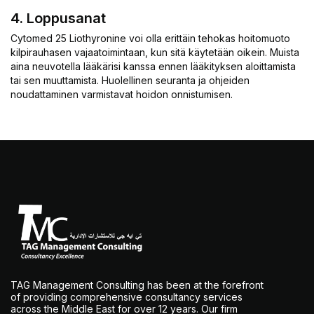
4. Loppusanat
Cytomed 25 Liothyronine voi olla erittäin tehokas hoitomuoto
kilpirauhasen vajaatoimintaan, kun sitä käytetään oikein. Muista
aina neuvotella lääkärisi kanssa ennen lääkityksen aloittamista
tai sen muuttamista. Huolellinen seuranta ja ohjeiden
noudattaminen varmistavat hoidon onnistumisen.
TAG Management Consulting has been at the forefront
of providing comprehensive consultancy services
across the Middle East for over 12 years. Our firm