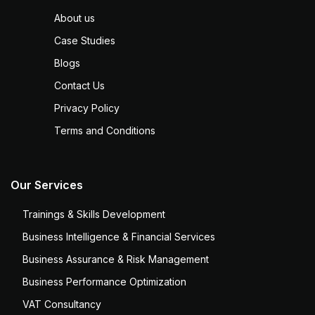
About us
Case Studies
Blogs
Contact Us
Privacy Policy
Terms and Conditions
Our Services
Trainings & Skills Development
Business Intelligence & Financial Services
Business Assurance & Risk Management
Business Performance Optimization
VAT Consultancy