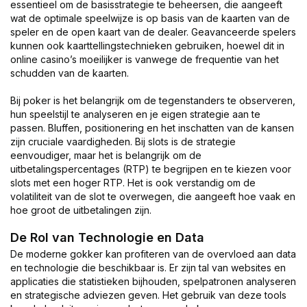
essentieel om de basisstrategie te beheersen, die aangeeft
wat de optimale speelwijze is op basis van de kaarten van de
speler en de open kaart van de dealer. Geavanceerde spelers
kunnen ook kaarttellingstechnieken gebruiken, hoewel dit in
online casino’s moeilijker is vanwege de frequentie van het
schudden van de kaarten.
Bij poker is het belangrijk om de tegenstanders te observeren,
hun speelstijl te analyseren en je eigen strategie aan te
passen. Bluffen, positionering en het inschatten van de kansen
zijn cruciale vaardigheden. Bij slots is de strategie
eenvoudiger, maar het is belangrijk om de
uitbetalingspercentages (RTP) te begrijpen en te kiezen voor
slots met een hoger RTP. Het is ook verstandig om de
volatiliteit van de slot te overwegen, die aangeeft hoe vaak en
hoe groot de uitbetalingen zijn.
De Rol van Technologie en Data
De moderne gokker kan profiteren van de overvloed aan data
en technologie die beschikbaar is. Er zijn tal van websites en
applicaties die statistieken bijhouden, spelpatronen analyseren
en strategische adviezen geven. Het gebruik van deze tools