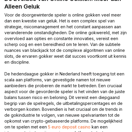
Alleen Geluk
Voor de doorgewinterde speler is online gokken veel meer
dan een kwestie van geluk. Het is een complex spel van
strategie, risicomanagement en het constant aanpassen aan
veranderende omstandigheden. De online gokwereld, met zijn
overvloed aan opties en constante innovaties, vereist een
scherp oog en een bereidheid om te leren. Van de subtiele
nuances van blackjack tot de complexe algoritmen van online
slots, de ervaren gokker weet dat succes voortkomt uit kennis
en discipline.
De hedendaagse gokker in Nederland heeft toegang tot een
scala aan platforms, van gevestigde namen tot nieuwe
aanbieders die proberen de markt te betreden. Een cruciaal
aspect voor de gevorderde speler is het vinden van de juiste
balans tussen risico en beloning. Dit vereist een diepgaand
begrip van de spelregels, de uitbetalingspercentages en de
verborgen kosten. Bovendien is het cruciaal om de trends in
de gokindustrie te volgen, van nieuwe spelvarianten tot de
opkomst van crypto-gebaseerde platforms. De mogelijkheid
om te spelen met een
5 euro deposit casino
kan een