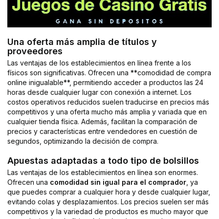
Una oferta más amplia de títulos y
proveedores
Las ventajas de los establecimientos en línea frente a los
físicos son significativas. Ofrecen una **comodidad de compra
online inigualable**, permitiendo acceder a productos las 24
horas desde cualquier lugar con conexión a internet. Los
costos operativos reducidos suelen traducirse en precios más
competitivos y una oferta mucho más amplia y variada que en
cualquier tienda física. Además, facilitan la comparación de
precios y características entre vendedores en cuestión de
segundos, optimizando la decisión de compra.
Apuestas adaptadas a todo tipo de bolsillos
Las ventajas de los establecimientos en línea son enormes.
Ofrecen una
comodidad sin igual para el comprador
, ya
que puedes comprar a cualquier hora y desde cualquier lugar,
evitando colas y desplazamientos. Los precios suelen ser más
competitivos y la variedad de productos es mucho mayor que