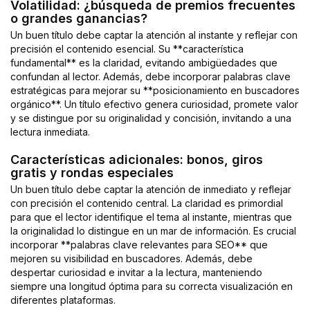
Volatilidad: ¿búsqueda de premios frecuentes
o grandes ganancias?
Un buen título debe captar la atención al instante y reflejar con
precisión el contenido esencial. Su **característica
fundamental** es la claridad, evitando ambigüedades que
confundan al lector. Además, debe incorporar palabras clave
estratégicas para mejorar su **posicionamiento en buscadores
orgánico**. Un título efectivo genera curiosidad, promete valor
y se distingue por su originalidad y concisión, invitando a una
lectura inmediata.
Características adicionales: bonos, giros
gratis y rondas especiales
Un buen título debe captar la atención de inmediato y reflejar
con precisión el contenido central. La claridad es primordial
para que el lector identifique el tema al instante, mientras que
la originalidad lo distingue en un mar de información. Es crucial
incorporar **palabras clave relevantes para SEO** que
mejoren su visibilidad en buscadores. Además, debe
despertar curiosidad e invitar a la lectura, manteniendo
siempre una longitud óptima para su correcta visualización en
diferentes plataformas.