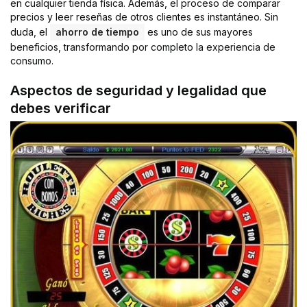
en cualquier tienda física. Además, el proceso de comparar
precios y leer reseñas de otros clientes es instantáneo. Sin
duda, el
ahorro de tiempo
es uno de sus mayores
beneficios, transformando por completo la experiencia de
consumo.
Aspectos de seguridad y legalidad que
debes verificar