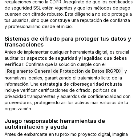
regulaciones como la GDPR. Asegúrate de que los certificados
de seguridad SSL estén vigentes y que los métodos de pago
cuenten con cifrado robusto. Esta diligencia no solo protege a
tus usuarios, sino que construye una reputación de confianza
y profesionalismo desde el inicio.
Sistemas de cifrado para proteger tus datos y
transacciones
Antes de implementar cualquier herramienta digital, es crucial
auditar los
aspectos de seguridad y legalidad que debes
verificar
. Confirma que la solución cumple con el
Reglamento General de Protección de Datos (RGPD)
y
normativas locales, garantizando el tratamiento lícito de la
información. Una
estrategia de ciberseguridad robusta
incluye verificar certificaciones de cifrado, políticas de
privacidad transparentes y acuerdos de confidencialidad con
proveedores, protegiendo así los activos más valiosos de tu
organización.
Juego responsable: herramientas de
autolimitación y ayuda
Antes de embarcarte en tu próximo proyecto digital, imagina