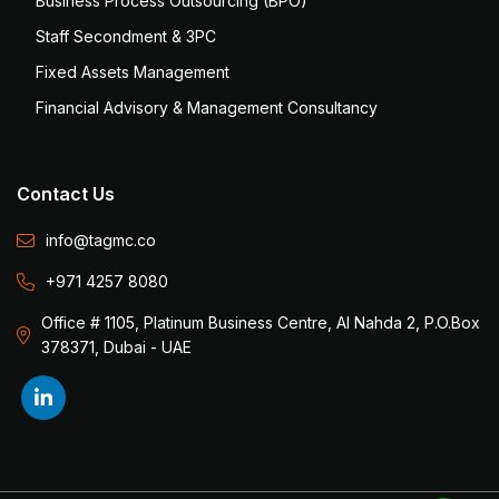
Business Process Outsourcing (BPO)
Staff Secondment & 3PC
Fixed Assets Management
Financial Advisory & Management Consultancy
Contact Us
info@tagmc.co
+971 4257 8080
Office # 1105, Platinum Business Centre, Al Nahda 2, P.O.Box
378371, Dubai - UAE