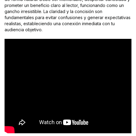
prometer un beneficio claro al lector, funcionando como un
gancho irresistible. La claridad y la concisión son
fundamentales para evitar confusiones y generar expectativas
realistas, estableciendo una conexión inmediata con tu
audiencia objetivo.