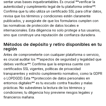
sentar unas bases inquebrantables. Es crucial **verificar la
autenticidad y cumplimiento legal de tu plataforma online**.
Confirma que tu sitio utiliza un certificado SSL para cifrar datos,
revisa que los términos y condiciones estén claramente
publicados, y asegúrate de que los formularios cumplen con
las normativas de protección de datos locales e
internacionales. Esta diligencia no solo protege a tus usuarios,
sino que construye una reputación de confianza duradera.
Métodos de depósito y retiro disponibles en tu
región
Antes de comprometerte con cualquier plataforma o servicio,
es crucial auditar los **aspectos de seguridad y legalidad que
debes verificar**. Confirma que la empresa cuente con
certificados SSL vigentes, políticas de privacidad
transparentes y estricto cumplimiento normativo, como la GDPR
o LOPDGDD. Esta **protección de datos personales en
entornos digitales** es tu escudo contra fraudes y malas
prácticas. No subestimes la lectura de los términos y
condiciones; tu diligencia hoy previene riesgos legales y
financieros mañana.