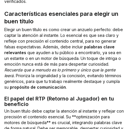
verificados.
Características esenciales para elegir un
buen título
Elegir un buen título es como crear un anzuelo perfecto: debe
captar la atención al instante. Lo esencial es que sea claro y
refleje con precisión el contenido central, para no generar
falsas expectativas. Además, debe incluir
palabras clave
relevantes
que ayuden a tu público a encontrarlo, ya sea en
un estante o en un motor de búsqueda. Un toque de intriga o
emoción nunca está de más para despertar curiosidad.
Recuerda que a menudo es lo primero y único que la gente
leerá.
Prioriza la originalidad y la concisión, evitando términos
genéricos, para que tu trabajo realmente destaque y cumpla
su
propósito de comunicación
.
El papel del RTP (Retorno al Jugador) en tu
beneficio
Un buen título debe captar la atención al instante y reflejar con
precisión el contenido esencial. Su **optimización para
motores de búsqueda** es crucial, integrando palabras clave
de forma natural. Debe ser memorable, despertar curiosidad y