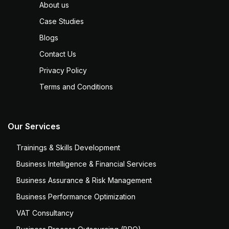
About us
Case Studies
Blogs
Contact Us
Privacy Policy
Terms and Conditions
Our Services
Trainings & Skills Development
Business Intelligence & Financial Services
Business Assurance & Risk Management
Business Performance Optimization
VAT Consultancy