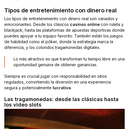
Tipos de entretenimiento con dinero real
Los tipos de entretenimiento con dinero real son variados y
emocionantes. Desde los clásicos
casinos online
con ruleta y
blackjack, hasta las plataformas de apuestas deportivas donde
puedes apoyar a tu equipo favorito. También están los juegos
de habilidad como el póker, donde la estrategia marca la
diferencia, y los coloridos tragamonedas digitales.
Lo más atractivo es que transforman tu tiempo libre en una
oportunidad genuina de obtener ganancias.
Siempre es crucial jugar con responsabilidad en sitios
regulados, convirtiendo la diversión en una experiencia
segura y potencialmente
lucrativa
.
Las tragamonedas: desde las clásicas hasta
los video slots