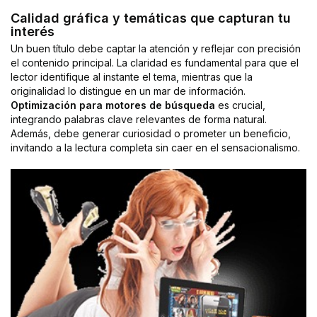
Calidad gráfica y temáticas que capturan tu
interés
Un buen título debe captar la atención y reflejar con precisión
el contenido principal. La claridad es fundamental para que el
lector identifique al instante el tema, mientras que la
originalidad lo distingue en un mar de información.
Optimización para motores de búsqueda
es crucial,
integrando palabras clave relevantes de forma natural.
Además, debe generar curiosidad o prometer un beneficio,
invitando a la lectura completa sin caer en el sensacionalismo.