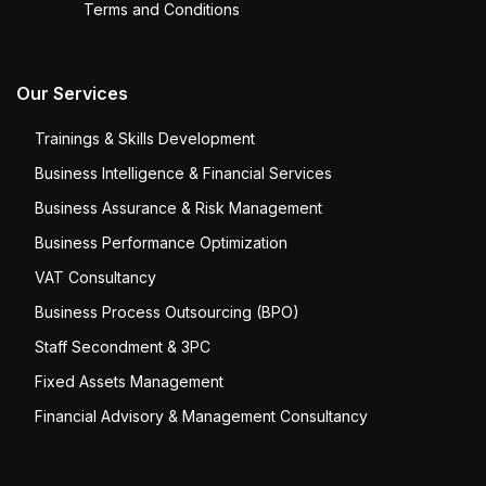
Terms and Conditions
Our Services
Trainings & Skills Development
Business Intelligence & Financial Services
Business Assurance & Risk Management
Business Performance Optimization
VAT Consultancy
Business Process Outsourcing (BPO)
Staff Secondment & 3PC
Fixed Assets Management
Financial Advisory & Management Consultancy