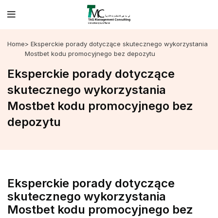
Home
> Eksperckie porady dotyczące skutecznego wykorzystania
Mostbet kodu promocyjnego bez depozytu
Eksperckie porady dotyczące
skutecznego wykorzystania
Mostbet kodu promocyjnego bez
depozytu
Eksperckie porady dotyczące
skutecznego wykorzystania
Mostbet kodu promocyjnego bez