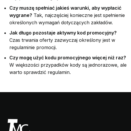
Czy muszę spełniać jakieś warunki, aby wypłacić
wygrane?
Tak, najczęściej konieczne jest spełnienie
określonych wymagań dotyczących zakładów.
Jak długo pozostaje aktywny kod promocyjny?
Czas trwania oferty zazwyczaj określony jest w
regulaminie promocji.
Czy mogę użyć kodu promocyjnego więcej niż raz?
W większości przypadków kody są jednorazowe, ale
warto sprawdzić regulamin.