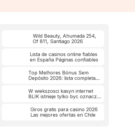
Wild Beauty, Ahumada 254,
Of 811, Santiago 2026
Lista de casinos online fiables
en España Páginas confiables
Top Melhores Bónus Sem
Depósito 2026: lista completa
mar 2026
W wiekszosci kasyn internet
BLIK istnieje tylko byc oznacza
wplaty
Giros gratis para casino 2026
Las mejores ofertas en Chile