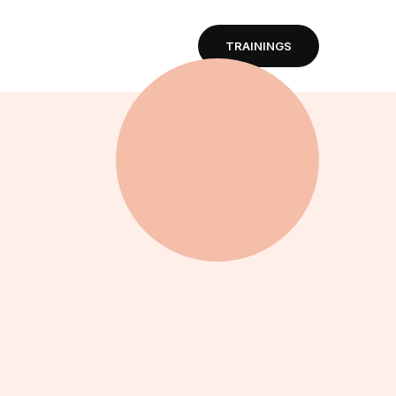
TRAININGS