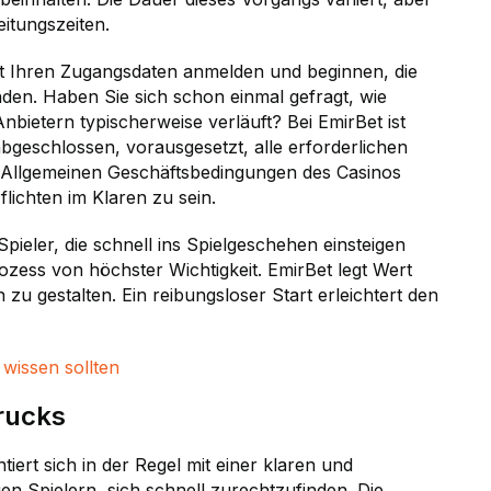
itungszeiten.
 mit Ihren Zugangsdaten anmelden und beginnen, die
den. Haben Sie sich schon einmal gefragt, wie
nbietern typischerweise verläuft? Bei EmirBet ist
bgeschlossen, vorausgesetzt, alle erforderlichen
ie Allgemeinen Geschäftsbedingungen des Casinos
lichten im Klaren zu sein.
ieler, die schnell ins Spielgeschehen einsteigen
ozess von höchster Wichtigkeit. EmirBet legt Wert
 zu gestalten. Ein reibungsloser Start erleichtert den
wissen sollten
rucks
iert sich in der Regel mit einer klaren und
en Spielern, sich schnell zurechtzufinden. Die