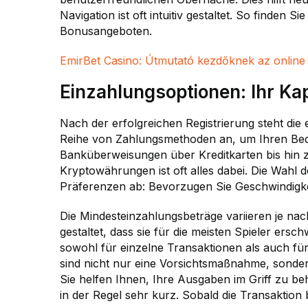
Navigation ist oft intuitiv gestaltet. So finden 
Bonusangeboten.
EmirBet Casino: Útmutató kezdőknek az online 
Einzahlungsoptionen: Ihr Kapi
Nach der erfolgreichen Registrierung steht die 
Reihe von Zahlungsmethoden an, um Ihren Be
Banküberweisungen über Kreditkarten bis hin
Kryptowährungen ist oft alles dabei. Die Wahl 
Präferenzen ab: Bevorzugen Sie Geschwindigkei
Die Mindesteinzahlungsbeträge variieren je na
gestaltet, dass sie für die meisten Spieler ersc
sowohl für einzelne Transaktionen als auch für
sind nicht nur eine Vorsichtsmaßnahme, sonder
Sie helfen Ihnen, Ihre Ausgaben im Griff zu be
in der Regel sehr kurz. Sobald die Transaktion be