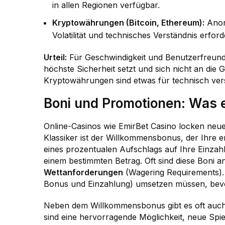
in allen Regionen verfügbar.
Kryptowährungen (Bitcoin, Ethereum):
Anon
Volatilität und technisches Verständnis erford
Urteil:
Für Geschwindigkeit und Benutzerfreundli
höchste Sicherheit setzt und sich nicht an die 
Kryptowährungen sind etwas für technisch versi
Boni und Promotionen: Was e
Online-Casinos wie EmirBet Casino locken neue
Klassiker ist der Willkommensbonus, der Ihre e
eines prozentualen Aufschlags auf Ihre Einzah
einem bestimmten Betrag. Oft sind diese Boni 
Wettanforderungen
(Wagering Requirements). 
Bonus und Einzahlung) umsetzen müssen, bevo
Neben dem Willkommensbonus gibt es oft auch F
sind eine hervorragende Möglichkeit, neue Spie