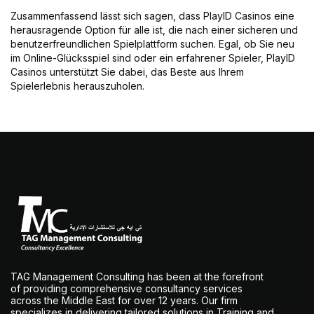
Zusammenfassend lässt sich sagen, dass PlayID Casinos eine
herausragende Option für alle ist, die nach einer sicheren und
benutzerfreundlichen Spielplattform suchen. Egal, ob Sie neu
im Online-Glücksspiel sind oder ein erfahrener Spieler, PlayID
Casinos unterstützt Sie dabei, das Beste aus Ihrem
Spielerlebnis herauszuholen.
TAG Management Consulting has been at the forefront
of providing comprehensive consultancy services
across the Middle East for over 12 years. Our firm
specializes in delivering tailored solutions in Training and