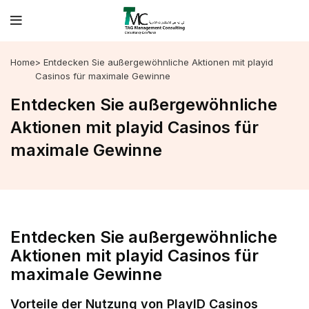
Home
> Entdecken Sie außergewöhnliche Aktionen mit playid
Casinos für maximale Gewinne
Entdecken Sie außergewöhnliche
Aktionen mit playid Casinos für
maximale Gewinne
Entdecken Sie außergewöhnliche
Aktionen mit playid Casinos für
maximale Gewinne
Vorteile der Nutzung von PlayID Casinos