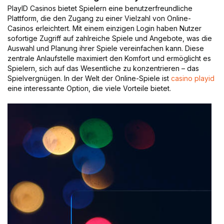
PlayID Casinos bietet Spielern eine benutzerfreundliche
Plattform, die den Zugang zu einer Vielzahl von Online-
Casinos erleichtert. Mit einem einzigen Login haben Nutzer
sofortige Zugriff auf zahlreiche Spiele und Angebote, was die
Auswahl und Planung ihrer Spiele vereinfachen kann. Diese
zentrale Anlaufstelle maximiert den Komfort und ermöglicht es
Spielern, sich auf das Wesentliche zu konzentrieren – das
Spielvergnügen. In der Welt der Online-Spiele ist
casino playid
eine interessante Option, die viele Vorteile bietet.