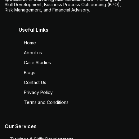
Skill Development, Business Process Outsourcing (BPO),
Risk Management, and Financial Advisory.
Useful Links
Home
About us
Case Studies
Blogs
Contact Us
Privacy Policy
Terms and Conditions
Our Services