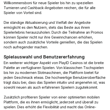
Willkommensboni für neue Spieler bis hin zu speziellen
Turnieren und Cashback-Angeboten reichen, die für alle
Spieler von Vorteil sind.
Die ständige Aktualisierung und Vielfalt der Angebote
ermöglicht es den Nutzern, stets das Beste aus ihrem
Spielerlebnis herauszuholen. Durch die Teilnahme an Promos
können Spieler nicht nur ihre Gewinnchancen erhöhen,
sondern auch zusätzliche Vorteile genießen, die das Spielen
noch aufregender machen.
Spielauswahl und Benutzererfahrung
Ein weiterer wichtiger Aspekt von PlayID Casinos ist die breite
Palette an verfügbaren Spielen. Von klassischen Tischspielen
bis hin zu modernen Slotmaschinen, die Plattform bietet für
jeden Geschmack etwas. Die hochwertige Benutzeroberfläche
trägt dazu bei, dass das Spielen intuitiv und angenehm ist, was
sowohl neuen als auch erfahrenen Spielern zugutekommt.
Zusätzlich profitieren Spieler von einer optimierten mobilen
Plattform, die es ihnen ermöglicht, jederzeit und überall zu
spielen. Dies erhöht die Flexibilität und macht das Online-