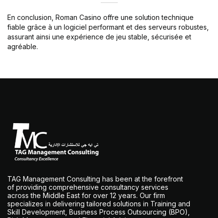
En conclusion, Roman Casino offre une solution technique
fiable grâce à un logiciel performant et des serveurs robustes,
assurant ainsi une expérience de jeu stable, sécurisée et
agréable.
TAG Management Consulting has been at the forefront
of providing comprehensive consultancy services
across the Middle East for over 12 years. Our firm
specializes in delivering tailored solutions in Training and
Skill Development, Business Process Outsourcing (BPO),