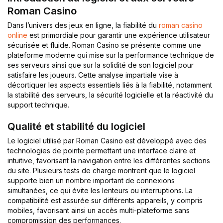
Roman Casino
Dans l’univers des jeux en ligne, la fiabilité du
roman casino
online
est primordiale pour garantir une expérience utilisateur
sécurisée et fluide. Roman Casino se présente comme une
plateforme moderne qui mise sur la performance technique de
ses serveurs ainsi que sur la solidité de son logiciel pour
satisfaire les joueurs. Cette analyse impartiale vise à
décortiquer les aspects essentiels liés à la fiabilité, notamment
la stabilité des serveurs, la sécurité logicielle et la réactivité du
support technique.
Qualité et stabilité du logiciel
Le logiciel utilisé par Roman Casino est développé avec des
technologies de pointe permettant une interface claire et
intuitive, favorisant la navigation entre les différentes sections
du site. Plusieurs tests de charge montrent que le logiciel
supporte bien un nombre important de connexions
simultanées, ce qui évite les lenteurs ou interruptions. La
compatibilité est assurée sur différents appareils, y compris
mobiles, favorisant ainsi un accès multi-plateforme sans
compromission des performances.