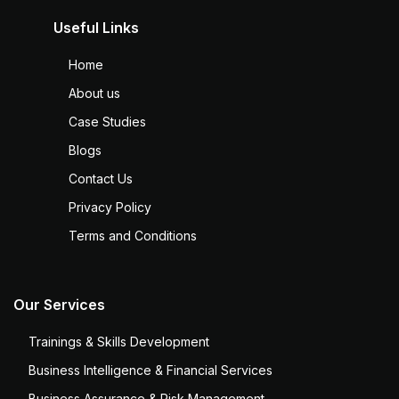
Useful Links
Home
About us
Case Studies
Blogs
Contact Us
Privacy Policy
Terms and Conditions
Our Services
Trainings & Skills Development
Business Intelligence & Financial Services
Business Assurance & Risk Management