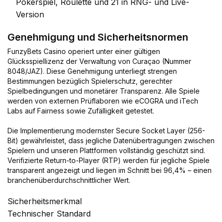
Pokerspiel, Roulette und 21 in RNG- und Live-
Version
Genehmigung und Sicherheitsnormen
FunzyBets Casino operiert unter einer gültigen
Glücksspiellizenz der Verwaltung von Curaçao (Nummer
8048/JAZ). Diese Genehmigung unterliegt strengen
Bestimmungen bezüglich Spielerschutz, gerechter
Spielbedingungen und monetärer Transparenz. Alle Spiele
werden von externen Prüflaboren wie eCOGRA und iTech
Labs auf Fairness sowie Zufälligkeit getestet.
Die Implementierung modernster Secure Socket Layer (256-
Bit) gewährleistet, dass jegliche Datenübertragungen zwischen
Spielern und unseren Plattformen vollständig geschützt sind.
Verifizierte Return-to-Player (RTP) werden für jegliche Spiele
transparent angezeigt und liegen im Schnitt bei 96,4% – einen
branchenüberdurchschnittlicher Wert.
Sicherheitsmerkmal
Technischer Standard