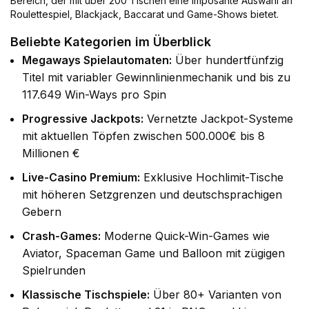
Bereich, der mit über 200 Tischen eine imposante Auswahl an
Roulettespiel, Blackjack, Baccarat und Game-Shows bietet.
Beliebte Kategorien im Überblick
Megaways Spielautomaten:
Über hundertfünfzig
Titel mit variabler Gewinnlinienmechanik und bis zu
117.649 Win-Ways pro Spin
Progressive Jackpots:
Vernetzte Jackpot-Systeme
mit aktuellen Töpfen zwischen 500.000€ bis 8
Millionen €
Live-Casino Premium:
Exklusive Hochlimit-Tische
mit höheren Setzgrenzen und deutschsprachigen
Gebern
Crash-Games:
Moderne Quick-Win-Games wie
Aviator, Spaceman Game und Balloon mit zügigen
Spielrunden
Klassische Tischspiele:
Über 80+ Varianten von