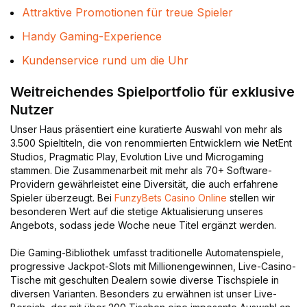
Attraktive Promotionen für treue Spieler
Handy Gaming-Experience
Kundenservice rund um die Uhr
Weitreichendes Spielportfolio für exklusive
Nutzer
Unser Haus präsentiert eine kuratierte Auswahl von mehr als
3.500 Spieltiteln, die von renommierten Entwicklern wie NetEnt
Studios, Pragmatic Play, Evolution Live und Microgaming
stammen. Die Zusammenarbeit mit mehr als 70+ Software-
Providern gewährleistet eine Diversität, die auch erfahrene
Spieler überzeugt. Bei
FunzyBets Casino Online
stellen wir
besonderen Wert auf die stetige Aktualisierung unseres
Angebots, sodass jede Woche neue Titel ergänzt werden.
Die Gaming-Bibliothek umfasst traditionelle Automatenspiele,
progressive Jackpot-Slots mit Millionengewinnen, Live-Casino-
Tische mit geschulten Dealern sowie diverse Tischspiele in
diversen Varianten. Besonders zu erwähnen ist unser Live-