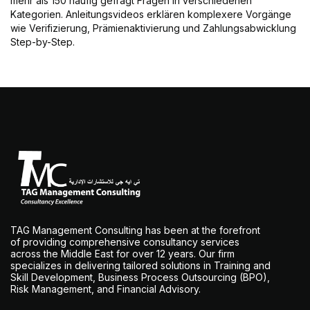
mehr als 150 häufig gefragt Fragen in verschiedenen
Kategorien. Anleitungsvideos erklären komplexere Vorgänge
wie Verifizierung, Prämienaktivierung und Zahlungsabwicklung
Step-by-Step.
TAG Management Consulting has been at the forefront
of providing comprehensive consultancy services
across the Middle East for over 12 years. Our firm
specializes in delivering tailored solutions in Training and
Skill Development, Business Process Outsourcing (BPO),
Risk Management, and Financial Advisory.