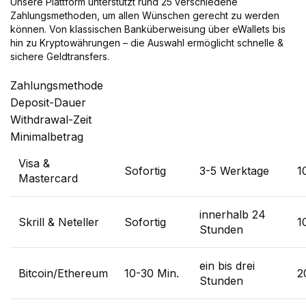
Unsere Plattform unterstützt rund 25 verschiedene
Zahlungsmethoden, um allen Wünschen gerecht zu werden
können. Von klassischen Banküberweisung über eWallets bis
hin zu Kryptowährungen – die Auswahl ermöglicht schnelle &
sichere Geldtransfers.
Zahlungsmethode
Deposit-Dauer
Withdrawal-Zeit
Minimalbetrag
Visa &
Sofortig
3-5 Werktage
1
Mastercard
innerhalb 24
Skrill & Neteller
Sofortig
1
Stunden
ein bis drei
Bitcoin/Ethereum
10-30 Min.
2
Stunden