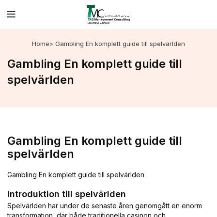
Home
> Gambling En komplett guide till spelvärlden
Gambling En komplett guide till
spelvärlden
Gambling En komplett guide till
spelvärlden
Gambling En komplett guide till spelvärlden
Introduktion till spelvärlden
Spelvärlden har under de senaste åren genomgått en enorm
transformation, där både traditionella casinon och