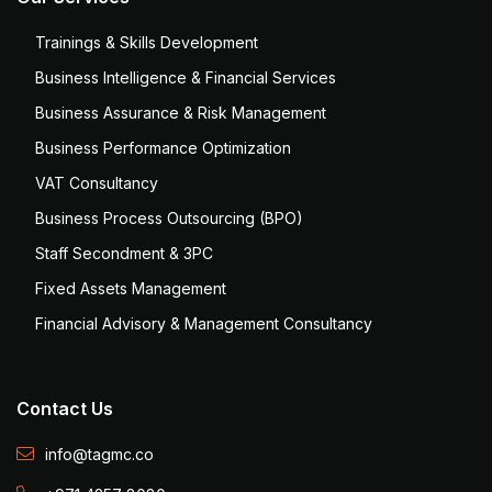
Trainings & Skills Development
Business Intelligence & Financial Services
Business Assurance & Risk Management
Business Performance Optimization
VAT Consultancy
Business Process Outsourcing (BPO)
Staff Secondment & 3PC
Fixed Assets Management
Financial Advisory & Management Consultancy
Contact Us
info@tagmc.co