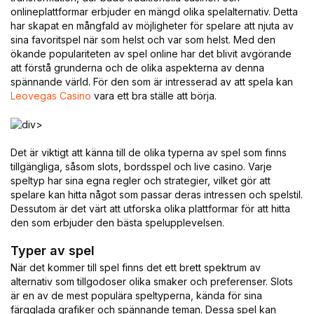
onlineplattformar erbjuder en mängd olika spelalternativ. Detta
har skapat en mångfald av möjligheter för spelare att njuta av
sina favoritspel när som helst och var som helst. Med den
ökande populariteten av spel online har det blivit avgörande
att förstå grunderna och de olika aspekterna av denna
spännande värld. För den som är intresserad av att spela kan
Leovegas Casino
vara ett bra ställe att börja.
Det är viktigt att känna till de olika typerna av spel som finns
tillgängliga, såsom slots, bordsspel och live casino. Varje
speltyp har sina egna regler och strategier, vilket gör att
spelare kan hitta något som passar deras intressen och spelstil.
Dessutom är det värt att utforska olika plattformar för att hitta
den som erbjuder den bästa spelupplevelsen.
Typer av spel
När det kommer till spel finns det ett brett spektrum av
alternativ som tillgodoser olika smaker och preferenser. Slots
är en av de mest populära speltyperna, kända för sina
färgglada grafiker och spännande teman. Dessa spel kan