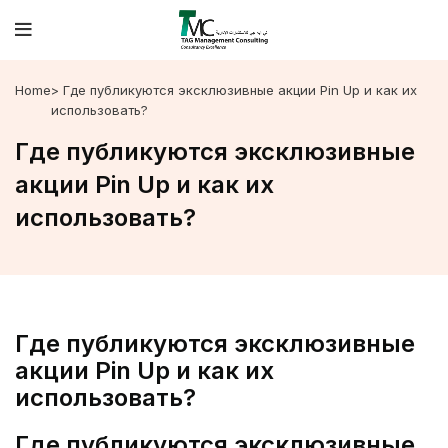
Home
> Где публикуются эксклюзивные акции Pin Up и как их
использовать?
Где публикуются эксклюзивные
акции Pin Up и как их
использовать?
Где публикуются эксклюзивные
акции Pin Up и как их
использовать?
Где публикуются эксклюзивные