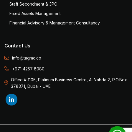
Staff Secondment & 3PC
Fixed Assets Management
Financial Advisory & Management Consultancy
Contact Us
info@tagmc.co
+971 4257 8080
Office # 1105, Platinum Business Centre, Al Nahda 2, P.O.Box
378371, Dubai - UAE