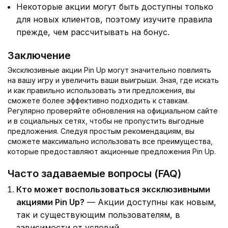
Некоторые акции могут быть доступны только
для новых клиентов, поэтому изучите правила
прежде, чем рассчитывать на бонус.
Заключение
Эксклюзивные акции Pin Up могут значительно повлиять
на вашу игру и увеличить ваши выигрыши. Зная, где искать
и как правильно использовать эти предложения, вы
сможете более эффективно подходить к ставкам.
Регулярно проверяйте обновления на официальном сайте
и в социальных сетях, чтобы не пропустить выгодные
предложения. Следуя простым рекомендациям, вы
сможете максимально использовать все преимущества,
которые предоставляют акционные предложения Pin Up.
Часто задаваемые вопросы (FAQ)
Кто может воспользоваться эксклюзивными
акциями Pin Up?
— Акции доступны как новым,
так и существующим пользователям, в
зависимости от условий.