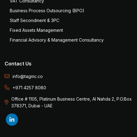
VAT Consultancy
Business Process Outsourcing (BPO)
Staff Secondment & 3PC
Fixed Assets Management
Financial Advisory & Management Consultancy
Contact Us
info@tagmc.co
+971 4257 8080
Office # 1105, Platinum Business Centre, Al Nahda 2, P.O.Box
378371, Dubai - UAE