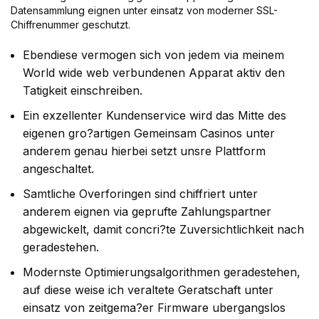
Datensammlung eignen unter einsatz von moderner SSL-
Chiffrenummer geschutzt.
Ebendiese vermogen sich von jedem via meinem
World wide web verbundenen Apparat aktiv den
Tatigkeit einschreiben.
Ein exzellenter Kundenservice wird das Mitte des
eigenen gro?artigen Gemeinsam Casinos unter
anderem genau hierbei setzt unsre Plattform
angeschaltet.
Samtliche Overforingen sind chiffriert unter
anderem eignen via geprufte Zahlungspartner
abgewickelt, damit concri?te Zuversichtlichkeit nach
geradestehen.
Modernste Optimierungsalgorithmen geradestehen,
auf diese weise ich veraltete Geratschaft unter
einsatz von zeitgema?er Firmware ubergangslos