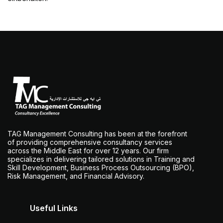
TAG Management Consulting has been at the forefront
of providing comprehensive consultancy services
across the Middle East for over 12 years. Our firm
specializes in delivering tailored solutions in Training and
Skill Development, Business Process Outsourcing (BPO),
Risk Management, and Financial Advisory.
Useful Links