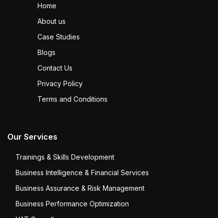
Home
About us
Case Studies
Blogs
Contact Us
Privacy Policy
Terms and Conditions
Our Services
Trainings & Skills Development
Business Intelligence & Financial Services
Business Assurance & Risk Management
Business Performance Optimization