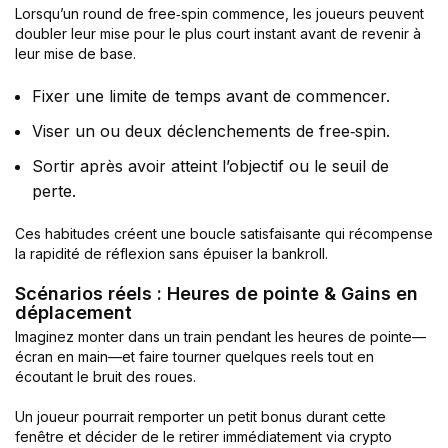
Lorsqu’un round de free‑spin commence, les joueurs peuvent
doubler leur mise pour le plus court instant avant de revenir à
leur mise de base.
Fixer une limite de temps avant de commencer.
Viser un ou deux déclenchements de free‑spin.
Sortir après avoir atteint l’objectif ou le seuil de
perte.
Ces habitudes créent une boucle satisfaisante qui récompense
la rapidité de réflexion sans épuiser la bankroll.
Scénarios réels : Heures de pointe & Gains en
déplacement
Imaginez monter dans un train pendant les heures de pointe—
écran en main—et faire tourner quelques reels tout en
écoutant le bruit des roues.
Un joueur pourrait remporter un petit bonus durant cette
fenêtre et décider de le retirer immédiatement via crypto