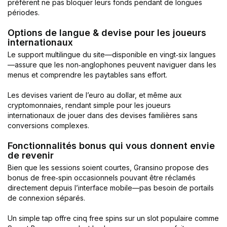
préfèrent ne pas bloquer leurs fonds pendant de longues
périodes.
Options de langue & devise pour les joueurs
internationaux
Le support multilingue du site—disponible en vingt‑six langues
—assure que les non‑anglophones peuvent naviguer dans les
menus et comprendre les paytables sans effort.
Les devises varient de l’euro au dollar, et même aux
cryptomonnaies, rendant simple pour les joueurs
internationaux de jouer dans des devises familières sans
conversions complexes.
Fonctionnalités bonus qui vous donnent envie
de revenir
Bien que les sessions soient courtes, Gransino propose des
bonus de free‑spin occasionnels pouvant être réclamés
directement depuis l’interface mobile—pas besoin de portails
de connexion séparés.
Un simple tap offre cinq free spins sur un slot populaire comme