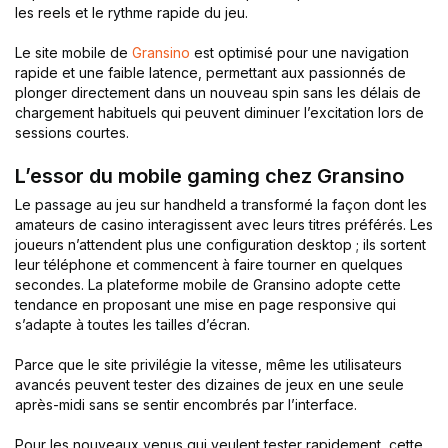
les reels et le rythme rapide du jeu.
Le site mobile de
Gransino
est optimisé pour une navigation
rapide et une faible latence, permettant aux passionnés de
plonger directement dans un nouveau spin sans les délais de
chargement habituels qui peuvent diminuer l’excitation lors de
sessions courtes.
L’essor du mobile gaming chez Gransino
Le passage au jeu sur handheld a transformé la façon dont les
amateurs de casino interagissent avec leurs titres préférés. Les
joueurs n’attendent plus une configuration desktop ; ils sortent
leur téléphone et commencent à faire tourner en quelques
secondes. La plateforme mobile de Gransino adopte cette
tendance en proposant une mise en page responsive qui
s’adapte à toutes les tailles d’écran.
Parce que le site privilégie la vitesse, même les utilisateurs
avancés peuvent tester des dizaines de jeux en une seule
après-midi sans se sentir encombrés par l’interface.
Pour les nouveaux venus qui veulent tester rapidement, cette