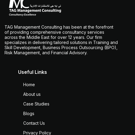
TAG Management Consulting has been at the forefront
of providing comprehensive consultancy services
across the Middle East for over 12 years. Our firm
specializes in delivering tailored solutions in Training and
Skill Development, Business Process Outsourcing (BPO),
Risk Management, and Financial Advisory.
Useful Links
Home
About us
Case Studies
Blogs
Contact Us
Privacy Policy